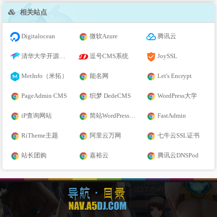
相关站点
Digitalocean
微软Azure
腾讯云
清华大学开源软件镜像站
逗号CMS系统
JoySSL
MetInfo（米拓）
能名网
Let's Encrypt
PageAdmin CMS
织梦 DedeCMS
WordPress大学
iP查询网站
简站WordPress主题
FastAdmin
RiTheme主题
阿里云万网
七牛云SSL证书
站长团购
嘉裕云
腾讯云DNSPod