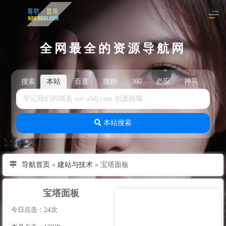
全网最全的资源导航网
搜索
本站
百度
搜狗
360
必应
神马
头
本站搜索
导航首页
»
建站与技术
»
宝塔面板
宝塔面板
今日点击：24次