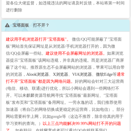
迎各位大佬监督，如违规违法的网址请及时反馈，本站将第一时间
进行删除
宝塔面板 打不开？
建议用手机浏览器打开"宝塔面板"。
微信/QQ可能屏蔽了"宝塔面
板"网站首先保证网址是从浏览器/手机浏览器打开的，因为微
信/QQ会屏蔽一些站。
建议使用不会屏蔽网址的浏览器。
如果浏览
器提示"宝塔面板"该网站违规，并非真的违规。而是浏览器厂商屏
蔽了这个站。推荐原生态不会屏蔽网站的浏览器，苹果可以用自带
的浏览器，
Alook浏览器
、
X浏览器
、
VIA浏览器
、
微软Edge
等
通常
打不开"宝塔面板"都是因为网络问题。
好的网站会针对三大运营商
(电信、移动、联通)进行优化，所以小网站会遇到一些网络打不
开。可以来麒麟资源导航网寻找"宝塔面板"最新网址、"宝塔面
板"发布页和"宝塔面板"备用网址。一劳永逸的话，我们推荐使用
加速器（将自己的网络切换成更稳定的运营商，比如电信）。部分
网站需要科学上网，比如google等（这边不推荐，除非你真的用于
学习资料的查询。）
以上三点均能解决99.99%网站打不开的问题
了。
如有疑问，在线
留言
或者可以通过QQ在线联系我们。