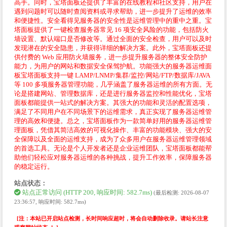
高手。同时，宝塔面板还提供了丰富的在线教程和社区支持，用户在
遇到问题时可以随时查阅资料或寻求帮助，进一步提升了运维的效率
和便捷性。安全看得见服务器的安全性是运维管理中的重中之重。宝
塔面板提供了一键检查服务器常见 16 项安全风险的功能，包括防火
墙设置、默认端口是否修改等。通过全面的安全检查，用户可以及时
发现潜在的安全隐患，并获得详细的解决方案。此外，宝塔面板还提
供付费的 Web 应用防火墙服务，进一步提升服务器的整体安全防护
能力，为用户的网站和数据安全保驾护航。功能强大的服务器运维面
板宝塔面板支持一键 LAMP/LNMP/集群/监控/网站/FTP/数据库/JAVA
等 100 多项服务器管理功能，几乎涵盖了服务器运维的所有方面。无
论是搭建网站、管理数据库，还是进行服务器监控和性能优化，宝塔
面板都能提供一站式的解决方案。其强大的功能和灵活的配置选项，
满足了不同用户在不同场景下的运维需求，真正实现了服务器运维管
理的高效和便捷。总之，宝塔面板作为一款简单好用的服务器运维管
理面板，凭借其简洁高效的可视化操作、丰富的功能模块、强大的安
全保障以及全面的运维支持，成为了众多用户在服务器运维管理领域
的首选工具。无论是个人开发者还是企业运维团队，宝塔面板都能帮
助他们轻松应对服务器运维的各种挑战，提升工作效率，保障服务器
的稳定运行。
站点状态：
站点正常访问 (HTTP 200, 响应时间: 582.7ms)
(最后检测: 2026-08-07
23:36:57, 响应时间: 582.7ms)
[注：本站已开启站点检测，长时间响应超时，将会自动删除收录。请站长注意