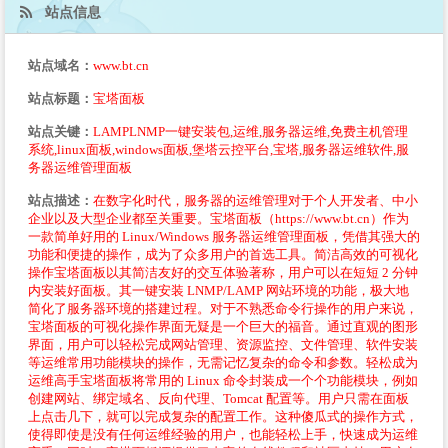
站点信息
站点域名：
www.bt.cn
站点标题：
宝塔面板
站点关键：
LAMPLNMP一键安装包,运维,服务器运维,免费主机管理
系统,linux面板,windows面板,堡塔云控平台,宝塔,服务器运维软件,服
务器运维管理面板
站点描述：
在数字化时代，服务器的运维管理对于个人开发者、中小
企业以及大型企业都至关重要。宝塔面板（https://www.bt.cn）作为
一款简单好用的 Linux/Windows 服务器运维管理面板，凭借其强大的
功能和便捷的操作，成为了众多用户的首选工具。简洁高效的可视化
操作宝塔面板以其简洁友好的交互体验著称，用户可以在短短 2 分钟
内安装好面板。其一键安装 LNMP/LAMP 网站环境的功能，极大地
简化了服务器环境的搭建过程。对于不熟悉命令行操作的用户来说，
宝塔面板的可视化操作界面无疑是一个巨大的福音。通过直观的图形
界面，用户可以轻松完成网站管理、资源监控、文件管理、软件安装
等运维常用功能模块的操作，无需记忆复杂的命令和参数。轻松成为
运维高手宝塔面板将常用的 Linux 命令封装成一个个功能模块，例如
创建网站、绑定域名、反向代理、Tomcat 配置等。用户只需在面板
上点击几下，就可以完成复杂的配置工作。这种傻瓜式的操作方式，
使得即使是没有任何运维经验的用户，也能轻松上手，快速成为运维