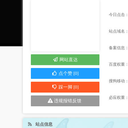
今日点击：
站点域名：ww
备案信息
网站直达
百度权重
点个赞 [0]
搜狗移动
踩一脚 [0]
必应权重
违规报错反馈
站点信息