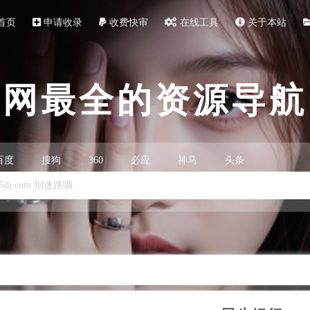
首页
申请收录
收费快审
在线工具
关于本站
全网最全的资源导航
百度
搜狗
360
必应
神马
头条