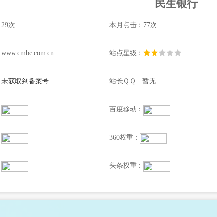
民生银行
29次
本月点击：77次
w.cmbc.com.cn
站点星级：
：
未获取到备案号
站长ＱＱ：暂无
：
百度移动：
：
360权重：
：
头条权重：