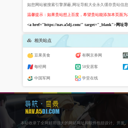
如您网站被搜索引擎屏蔽,网址导航大全永久缓存贵站信
温馨提示：如果贵站想上百度，希望贵站能添加本页面为
<a href="https://nav.a5dj.com/" target="_blank">
相关站点
豆果美食
有啊京券网
每经网
58安居客
中国军网
学堂在线
本站收录了全网好用强大的网站网址和软件包括设计、开发、