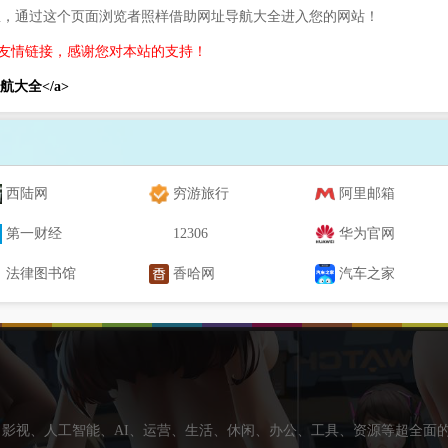
息，通过这个页面浏览者照样借助网址导航大全进入您的网站！
友情链接，感谢您对本站的支持！
网址导航大全</a>
西陆网
穷游旅行
阿里邮箱
第一财经
12306
华为官网
法律图书馆
香哈网
汽车之家
影视、人工智能、AI、运营、生活、休闲、办公、工具、资源等超全面