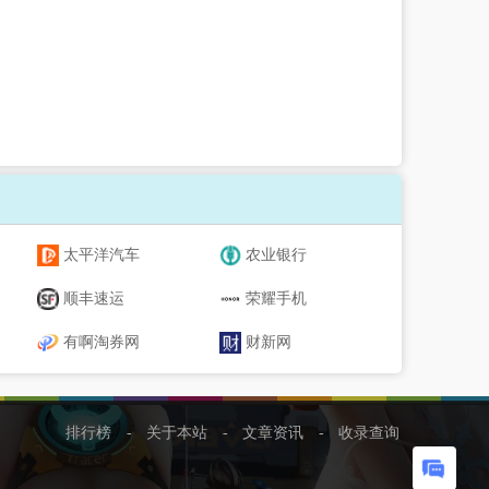
太平洋汽车
农业银行
顺丰速运
荣耀手机
有啊淘券网
财新网
排行榜
-
关于本站
-
文章资讯
-
收录查询