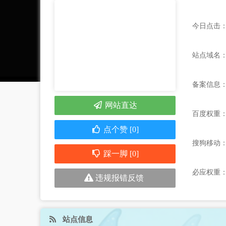
今日点击：
站点域名：www
备案信息
网站直达
百度权重
点个赞 [0]
搜狗移动
踩一脚 [0]
必应权重
违规报错反馈
站点信息