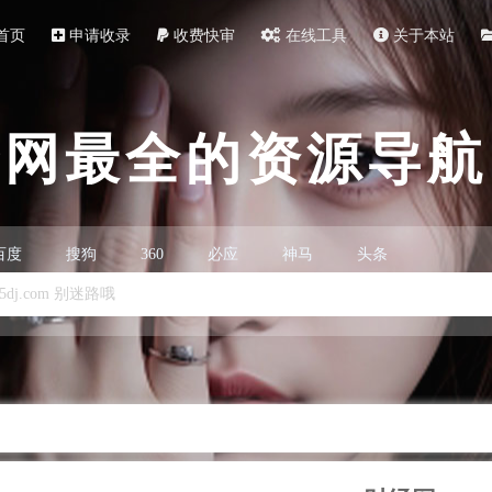
首页
申请收录
收费快审
在线工具
关于本站
全网最全的资源导航
百度
搜狗
360
必应
神马
头条