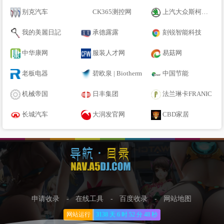
别克汽车
CK365测控网
上汽大众斯柯达SKODA
我的美麗日記
承德露露
刻锐智能科技
中华康网
服装人才网
易菇网
老板电器
碧欧泉 | Biotherm
中国节能
机械帝国
日丰集团
法兰琳卡FRANIC
长城汽车
大润发官网
CBD家居
申请收录
-
在线工具
-
百度收录
-
网站地图
网站运行
3138 天
6 时
52 分
48 秒