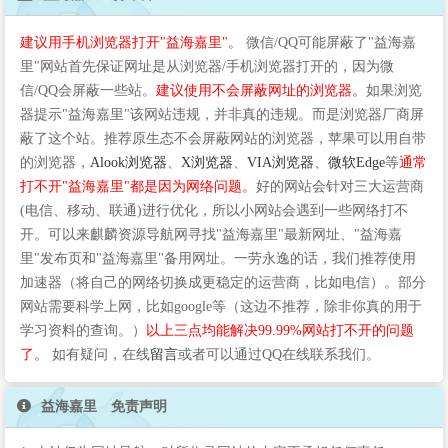
建议用手机浏览器打开"益海嘉里"。
微信/QQ可能屏蔽了"益海嘉
里"网站首先保证网址是从浏览器/手机浏览器打开的，因为微
信/QQ会屏蔽一些站。
建议使用不会屏蔽网址的浏览器。
如果浏览
器提示"益海嘉里"该网站违规，并非真的违规。而是浏览器厂商屏
蔽了这个站。推荐原生态不会屏蔽网站的浏览器，苹果可以用自带
的浏览器，
Alook浏览器
、
X浏览器
、
VIA浏览器
、
微软Edge
等
通常
打不开"益海嘉里"都是因为网络问题。
好的网站会针对三大运营商
(电信、移动、联通)进行优化，所以小网站会遇到一些网络打不
开。可以来麒麟资源导航网寻找"益海嘉里"最新网址、"益海嘉
里"发布页和"益海嘉里"备用网址。一劳永逸的话，我们推荐使用
加速器（将自己的网络切换成更稳定的运营商，比如电信）。部分
网站需要科学上网，比如google等（这边不推荐，除非你真的用于
学习资料的查询。）
以上三点均能解决99.99%网站打不开的问题
了。
如有疑问，在线
留言
或者可以通过QQ在线联系我们。
益海嘉里 免责声明