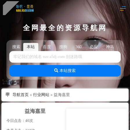
全网最全的资源导航网
搜索
本站
百度
搜狗
360
必应
神马
头
本站搜索
导航首页
»
行业网站
»
益海嘉里
益海嘉里
今日点击：40次