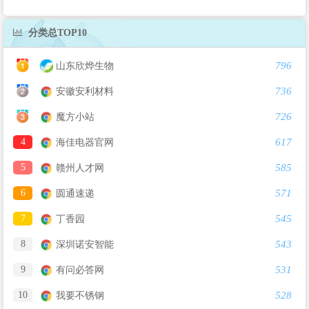
分类总TOP10
796
山东欣烨生物
736
安徽安利材料
726
魔方小站
4
617
海佳电器官网
5
585
赣州人才网
6
571
圆通速递
7
545
丁香园
8
543
深圳诺安智能
9
531
有问必答网
10
528
我要不锈钢