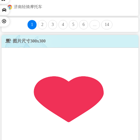
济南轻骑摩托车
长
航
1
2
3
4
5
6
...
14
图片尺寸300x300