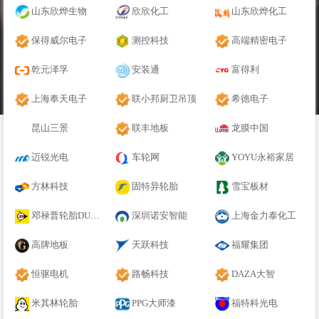
山东欣烨生物
欣欣化工
山东欣烨化工
保得威尔电子
测控科技
高端精密电子
乾元泽孚
安装通
富得利
上海奉天电子
联小邦厨卫吊顶
希德电子
昆山三景
联丰地板
龙膜中国
迈锐光电
车轮网
YOYU永裕家居
方林科技
固特异轮胎
雪宝板材
邓禄普轮胎DUNLOP
深圳诺安智能
上海金力泰化工
高牌地板
天跃科技
福耀集团
恒驱电机
路畅科技
DAZA大智
米其林轮胎
PPG大师漆
福特科光电