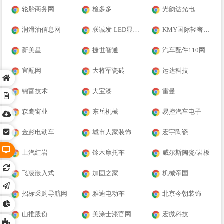
轮胎商务网
检多多
光韵达光电
润滑油信息网
联诚发-LED显示屏
KMY国际轻奢瓷砖
新美星
捷世智通
汽车配件110网
宜配网
大将军瓷砖
运达科技
页
锦富技术
大宝漆
雷曼
乐
森鹰窗业
东岳机械
易控汽车电子
络
务
金彭电动车
城市人家装饰
宏宇陶瓷
站
上汽红岩
铃木摩托车
威尔斯陶瓷/岩板
术
飞凌嵌入式
加固之家
机械帝国
广
招标采购导航网
雅迪电动车
北京今朝装饰
全
山推股份
美涂士漆官网
宏微科技
容