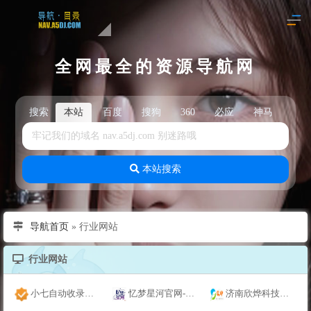
全网最全的资源导航网
搜索
本站
百度
搜狗
360
必应
神马
头
本站搜索
导航首页
»
行业网站
行业网站
小七自动收录导航
忆梦星河官网-数控编程系统
济南欣烨科技有限公司