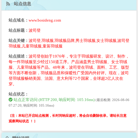
站点信息
站点域名：
www.bosideng.com
站点标题：
波司登
站点关键：
波司登,羽绒服,羽绒服品牌,男士羽绒服,女士羽绒服,波司登
羽绒服,儿童羽绒服,童装羽绒服
站点描述：
波司登创始于1976年，专注于羽绒服研发、设计、制作，
每一件羽绒服至少经过150道工序。产品涵盖男士羽绒服、女士羽绒
服、儿童羽绒服等产品。48年来，波司登在羽绒、面料、工艺、版型
等方面不断创新，羽绒服品质和保暖性广受国内外好评。现在，波司
登羽绒服畅销美国、法国、意大利等72个国家，全球超2亿人次在
穿。
站点状态：
站点正常访问 (HTTP 200, 响应时间: 105.16ms)
(最后检测: 2026-08-06
07:27:20, 响应时间: 105.16ms)
[注：本站已开启站点检测，长时间响应超时，将会自动删除收录。请站长注意
观察网站状态 ！ ]