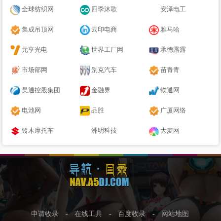
全球纺织网
四季沐歌
安泽电工
集成吊顶网
云印电商
雅马哈
元亨光电
世界工厂网
承德露露
市场部网
别克汽车
苗青青
吴通控股集团
金融界
物通网
电池网
品胜
广厦网络
铃木摩托车
洲明科技
大麦网
申请收录
-
在线工具
-
百度收录
-
网站地图