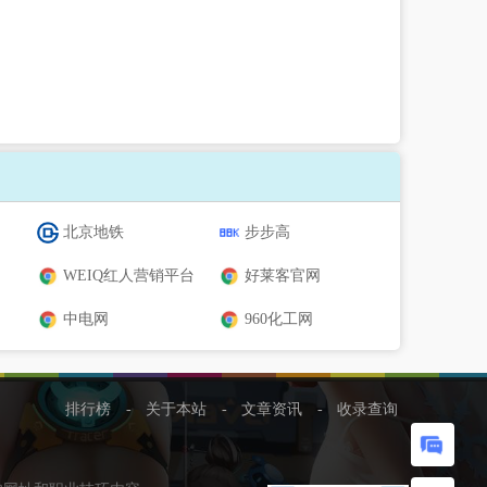
北京地铁
步步高
WEIQ红人营销平台
好莱客官网
中电网
960化工网
排行榜
-
关于本站
-
文章资讯
-
收录查询