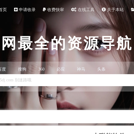
首页
申请收录
收费快审
在线工具
关于本站
全网最全的资源导航
百度
搜狗
360
必应
神马
头条