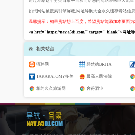
通过本站这个分类目录平台从而给您的网站带来巨大流量
如您网站被搜索引擎屏蔽,网址导航大全永久缓存贵站信
温馨提示：如果贵站想上百度，希望贵站能添加本页面为
<a href="https://nav.a5dj.com/" target="_blank">
相关站点
猎聘网
碧然德BRITA
TAKARATOMY多美
最高人民法院
相约久久旅游网
舍得酒业