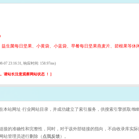
品
、益生菌每日坚果、小黄袋、小蓝袋、早餐每日坚果燕麦片、碧根果等休
-07 23:16:31, 响应时间: 158.97ms)
请站长注意观察网站状态 ！ ]
收录在本站网址·行业网站目录，并成功建立了索引服务，供搜索引擎抓取/蜘蛛
接的准确性和完整性，同时，对于该外部链接的指向，不由收录库实际控制，
网站管理员进行删除（
点我反馈
）。