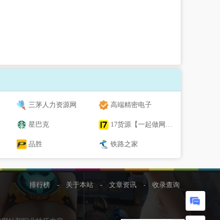
三茅人力资源网
高端精密电子
星巴克
17货源【一起做网店】
品胜
铁路之家
排行榜
-
关于本站
-
文章资讯
-
收录查询