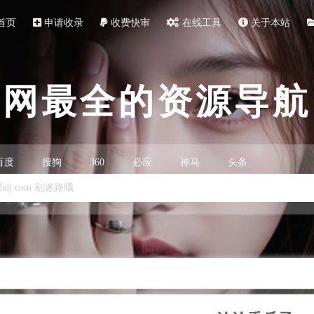
首页
申请收录
收费快审
在线工具
关于本站
全网最全的资源导航
百度
搜狗
360
必应
神马
头条