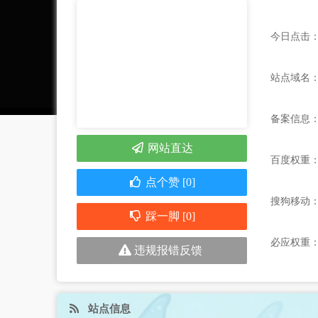
今日点击：
站点域名：www
备案信息
网站直达
百度权重
点个赞 [0]
搜狗移动
踩一脚 [0]
必应权重
违规报错反馈
站点信息