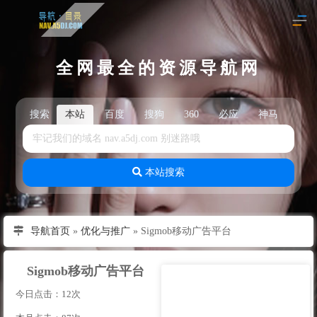
全网最全的资源导航网
搜索
本站
百度
搜狗
360
必应
神马
头
本站搜索
导航首页
»
优化与推广
»
Sigmob移动广告平台
Sigmob移动广告平台
今日点击：12次