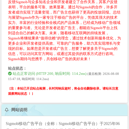
反馈Sigmob与众多知名企业和开发者建立了合作关系，其客户反馈
表明，平台的服务可靠、效果显著。通过与Sigmob的合作，许多开
发者成功实现了流量变现，而广告主也获得了更高的投放回报。总结
与展望Sigmob作为一家专注于移动广告的平台，凭借其强大的技术
实力、丰富的行业经验和全栈式的产品体系，已经成为移动广告领域
的重要参与者。无论是开发者还是广告主，都能在Sigmob平台上找
到适合自己的解决方案。未来，随着移动互联网的持续发展，
Sigmob将继续秉承“值得信赖”的理念，通过技术创新和服务优化，为
更多企业和开发者提供高效、可靠的广告服务，助力其实现增长与变
现的目标。如果您是开发者或广告主，想要了解更多关于Sigmob的
信息，可以访问其官方网站，或通过其提供的联系方式进行咨询。
Sigmob期待与您携手，共创移动广告的美好未来！
站点状态：
站点正常访问 (HTTP 200, 响应时间: 114.2ms)
(最后检测: 2026-08-08
15:47:18, 响应时间: 114.2ms)
[注：本站已开启站点检测，长时间响应超时，将会自动删除收录。请站长注意
观察网站状态 ！ ]
网站说明
Sigmob移动广告平台（全称：Sigmob移动广告平台）于2025年06