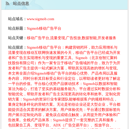
站点信息
站点域名：
www.sigmob.com
站点标题：
Sigmob移动广告平台
站点关键：
移动广告平台,流量变现,广告投放,数据智能,开发者服务
站点描述：
Sigmob移动广告平台：构建营销闭环，助力应用增长与
流量变现在移动互联网快速发展的今天，移动广告平台已经成为开发
者和广告主实现增长与变现的重要工具。Sigmob（北京创智汇聚科
技股份有限公司）作为一家专注于移动广告领域的平台，致力于为开
发者和广告主提供一站式解决方案，帮助其实现高效的增长与变现。
本文将全面介绍Sigmob移动广告平台的核心优势、产品布局以及服
务内容，同时分析其目标受众和行业定位，以帮助读者更好地了解这
一平台的价值。平台核心优势产品驱动技术：Sigmob以数据和智能
算法为核心，打造了坚实的基础服务能力。平台通过实时数据分析和
智能优化，帮助开发者和广告主实现更高的转化率和效率。定制化营
销方案：Sigmob的资深行业专家团队能够根据客户的规模和特点，
量身定制多样化的营销方案。无论是初创企业还是大型企业，平台都
能提供适合其需求的解决方案。用户体验优先：平台通过数据标签向
用户展示定制化内容，避免误点或错点触发，从而提升用户体验和广
告效果。全栈式产品体系：Sigmob提供了一套完整的工具和服务，
包括聚合工具、变现平台、ADX（广告交易平台）、投放平台、