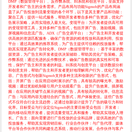
DMP（数据管理平台）、反作弊系统、BI系统和创意平台，全面支持
开发者和广告主的业务需求。产品布局与功能Sigmob的产品布局涵
盖了从广告投放到流量变现的各个环节，以下是其主要产品和功能：
聚合工具：提供一站式服务，帮助开发者整合多种广告资源，优化广
告展示策略，从而实现收入最大化。变现平台：为开发者提供高可用
的变现管理工具，支持多种广告形式，包括开屏广告、激励视频、插
屏视频和信息流广告。ADX（广告交易平台）：为广告主和开发者提
供高效的资源匹配服务，确保广告资源的精准投放和高效利用。投放
平台：通过高效果的推荐系统，为广告主提供可信赖的投放服务，帮
助其实现更高的广告转化率。DMP（数据管理平台）：基于丰富的数
据资源，为广告主和开发者提供决策辅助，帮助其优化广告策略。反
作弊系统：通过先进的反作弊技术，确保广告数据的真实性和可靠
性，保护广告主和开发者的利益。BI系统与创意平台：提供数据分析
和创意支持，帮助广告主和开发者更好地理解用户行为，优化广告内
容。广告形式与创新Sigmob支持多种主流和创新的广告形式，包
括：开屏广告：在应用启动时展示的广告，具有较高的曝光率。激励
视频：通过奖励机制吸引用户主动观看广告，提升广告效果。插屏视
频：在应用的关键节点展示的视频广告，具有较高的转化率。信息流
广告：与应用内容无缝结合的广告形式，用户体验更佳。这些广告形
式不仅符合行业主流趋势，还通过创新设计提升了广告的吸引力和转
化率。目标受众与行业定位Sigmob的主要目标受众包括：开发者：
面向移动应用开发者，提供流量变现工具和服务，帮助其实现收入增
长。广告主：面向需要进行广告投放的企业和品牌，提供高效的广告
投放服务，帮助其实现营销目标。行业合作伙伴：与广告代理、媒体
平台等合作伙伴共同构建生态系统，推动行业发展。合作伙伴与客户