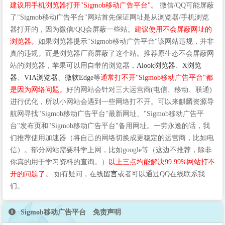
建议用手机浏览器打开"Sigmob移动广告平台"。
微信/QQ可能屏蔽
了"Sigmob移动广告平台"网站首先保证网址是从浏览器/手机浏览
器打开的，因为微信/QQ会屏蔽一些站。
建议使用不会屏蔽网址的
浏览器。
如果浏览器提示"Sigmob移动广告平台"该网站违规，并非
真的违规。而是浏览器厂商屏蔽了这个站。推荐原生态不会屏蔽网
站的浏览器，苹果可以用自带的浏览器，
Alook浏览器
、
X浏览
器
、
VIA浏览器
、
微软Edge
等
通常打不开"Sigmob移动广告平台"都
是因为网络问题。
好的网站会针对三大运营商(电信、移动、联通)
进行优化，所以小网站会遇到一些网络打不开。可以来麒麟资源导
航网寻找"Sigmob移动广告平台"最新网址、"Sigmob移动广告平
台"发布页和"Sigmob移动广告平台"备用网址。一劳永逸的话，我
们推荐使用加速器（将自己的网络切换成更稳定的运营商，比如电
信）。部分网站需要科学上网，比如google等（这边不推荐，除非
你真的用于学习资料的查询。）
以上三点均能解决99.99%网站打不
开的问题了。
如有疑问，在线
留言
或者可以通过QQ在线联系我
们。
Sigmob移动广告平台 免责声明