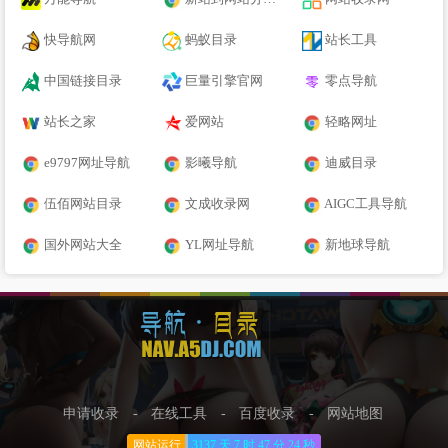
快导航网
蚂蚁目录
站长工具
中国链接目录
巨量引擎官网
零点导航
站长之家
爱网站
轻略网址
e9797网址导航
影曦导航
迪威目录
伍佰网站目录
文成收录网
AIGC工具导航
国外网站大全
YL网址导航
新地球导航
申请收录
-
在线工具
-
百度收录
-
网站地图
网站运行
3137 天
7 时
47 分
25 秒