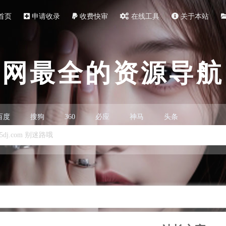
首页
申请收录
收费快审
在线工具
关于本站
全网最全的资源导航
百度
搜狗
360
必应
神马
头条