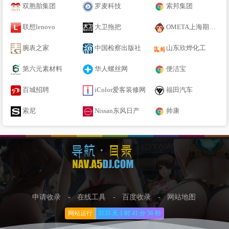
双胞胎集团
罗麦科技
索邦集团
联想lenovo
大卫拖把
OMETA上海期货交易所
腕表之家
中国检察出版社
山东欣烨化工
第六元素材料
华人螺丝网
便洁宝
百城招聘
iColor爱客装修网
福田汽车
索尼
Nissan东风日产
帅康
申请收录
-
在线工具
-
百度收录
-
网站地图
网站运行
3135 天
1 时
41 分
56 秒