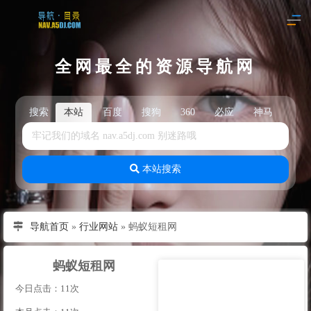
全网最全的资源导航网
搜索
本站
百度
搜狗
360
必应
神马
头
本站搜索
导航首页
»
行业网站
»
蚂蚁短租网
蚂蚁短租网
今日点击：11次