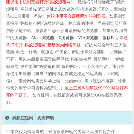
建议用手机浏览器打开"蚂蚁短租网"。
微信/QQ可能屏蔽了"蚂蚁
短租网"网站首先保证网址是从浏览器/手机浏览器打开的，因为微
信/QQ会屏蔽一些站。
建议使用不会屏蔽网址的浏览器。
如果浏览
器提示"蚂蚁短租网"该网站违规，并非真的违规。而是浏览器厂商
屏蔽了这个站。推荐原生态不会屏蔽网站的浏览器，苹果可以用自
带的浏览器，
Alook浏览器
、
X浏览器
、
VIA浏览器
、
微软Edge
等
通
常打不开"蚂蚁短租网"都是因为网络问题。
好的网站会针对三大运
营商(电信、移动、联通)进行优化，所以小网站会遇到一些网络打
不开。可以来麒麟资源导航网寻找"蚂蚁短租网"最新网址、"蚂蚁
短租网"发布页和"蚂蚁短租网"备用网址。一劳永逸的话，我们推
荐使用加速器（将自己的网络切换成更稳定的运营商，比如电
信）。部分网站需要科学上网，比如google等（这边不推荐，除非
你真的用于学习资料的查询。）
以上三点均能解决99.99%网站打不
开的问题了。
如有疑问，在线
留言
或者可以通过QQ在线联系我
们。
蚂蚁短租网 免责声明
1. 本站仅为网址导航，对所收录网站的内容不承担任何责任。