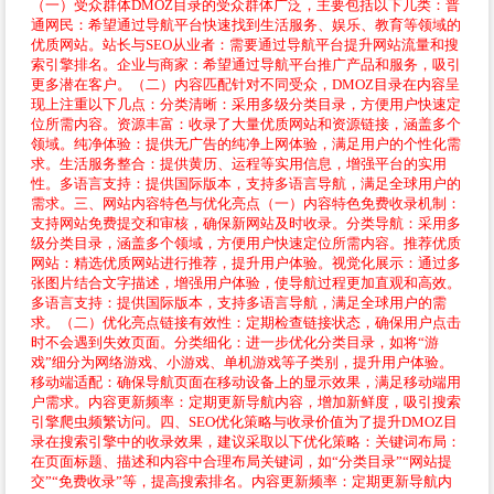
（一）受众群体DMOZ目录的受众群体广泛，主要包括以下几类：普
通网民：希望通过导航平台快速找到生活服务、娱乐、教育等领域的
优质网站。站长与SEO从业者：需要通过导航平台提升网站流量和搜
索引擎排名。企业与商家：希望通过导航平台推广产品和服务，吸引
更多潜在客户。（二）内容匹配针对不同受众，DMOZ目录在内容呈
现上注重以下几点：分类清晰：采用多级分类目录，方便用户快速定
位所需内容。资源丰富：收录了大量优质网站和资源链接，涵盖多个
领域。纯净体验：提供无广告的纯净上网体验，满足用户的个性化需
求。生活服务整合：提供黄历、运程等实用信息，增强平台的实用
性。多语言支持：提供国际版本，支持多语言导航，满足全球用户的
需求。三、网站内容特色与优化亮点（一）内容特色免费收录机制：
支持网站免费提交和审核，确保新网站及时收录。分类导航：采用多
级分类目录，涵盖多个领域，方便用户快速定位所需内容。推荐优质
网站：精选优质网站进行推荐，提升用户体验。视觉化展示：通过多
张图片结合文字描述，增强用户体验，使导航过程更加直观和高效。
多语言支持：提供国际版本，支持多语言导航，满足全球用户的需
求。（二）优化亮点链接有效性：定期检查链接状态，确保用户点击
时不会遇到失效页面。分类细化：进一步优化分类目录，如将“游
戏”细分为网络游戏、小游戏、单机游戏等子类别，提升用户体验。
移动端适配：确保导航页面在移动设备上的显示效果，满足移动端用
户需求。内容更新频率：定期更新导航内容，增加新鲜度，吸引搜索
引擎爬虫频繁访问。四、SEO优化策略与收录价值为了提升DMOZ目
录在搜索引擎中的收录效果，建议采取以下优化策略：关键词布局：
在页面标题、描述和内容中合理布局关键词，如“分类目录”“网站提
交”“免费收录”等，提高搜索排名。内容更新频率：定期更新导航内