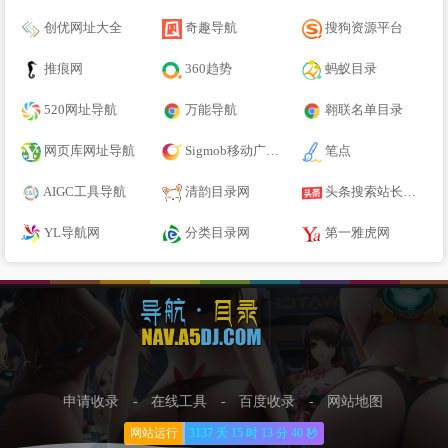
创优网址大全
奇趣导航
搜狗资源平台
推痕网
360趋势
蚂蚁目录
520网址导航
万能导航
翱联名单目录
网页库网址导航
Sigmob移动广告平台
笔点
AIGC工具导航
清韵目录网
头条搜索站长平台
YL导航网
分类目录网
第一雅虎网
申请收录
-
在线工具
-
百度收录
-
网站地图
网站运行
3137 天
15 时
13 分
40 秒