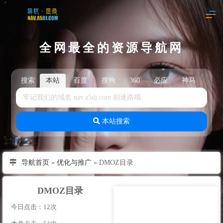
全网最全的资源导航网
搜索
本站
百度
搜狗
360
必应
神马
头
本站搜索
导航首页
»
优化与推广
»
DMOZ目录
DMOZ目录
今日点击：12次