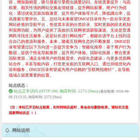
容，增加新鲜度，吸引搜索引擎爬虫频繁访问。友链质量提升：与高
权重、相关性强的网站交换友情链接，提升网站权重。用户行为优
化：通过优化页面加载速度、提升用户体验等方式，降低跳出率，提
高搜索引擎评分。五、总结与未来展望DMOZ目录作为一款分享优选
网站价值的导航平台，凭借其丰富的分类目录、实时更新的排名机制
和实用功能，为用户提供了高效的互联网资源获取渠道。无论是普通
网民寻找生活服务，还是站长进行网站推广，都能在该平台上找到适
合自己的资源和服务。未来，随着互联网生态的不断发展，DMOZ目
录有望通过以下方向进一步提升竞争力：智能化推荐：基于用户行为
数据，提供个性化导航推荐，提升用户体验。国际化拓展：整合更多
国际资源，满足全球用户的导航需求。内容生态建设：与更多优质网
站合作，丰富导航内容，打造更全面的互联网入口。通过持续优化内
容和服务，DMOZ目录有望成为用户信赖的“互联网指南针”，在导航
领域占据更重要的位置。
站点状态：
站点正常访问 (HTTP 200, 响应时间: 2273.29ms)
(最后检测: 2026-08-
08 23:13:35, 响应时间: 2273.29ms)
[注：本站已开启站点检测，长时间响应超时，将会自动删除收录。请站长注意
观察网站状态 ！ ]
网站说明