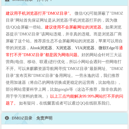
建议用手机浏览器打开"DMOZ目录"。
微信/QQ可能屏蔽了"DMOZ
目录"网站首先保证网址是从浏览器/手机浏览器打开的，因为微
信/QQ会屏蔽一些站。
建议使用不会屏蔽网址的浏览器。
如果浏览
器提示"DMOZ目录"该网站违规，并非真的违规。而是浏览器厂商
屏蔽了这个站。推荐原生态不会屏蔽网站的浏览器，苹果可以用自
带的浏览器，
Alook浏览器
、
X浏览器
、
VIA浏览器
、
微软Edge
等
通
常打不开"DMOZ目录"都是因为网络问题。
好的网站会针对三大运
营商(电信、移动、联通)进行优化，所以小网站会遇到一些网络打
不开。可以来麒麟资源导航网寻找"DMOZ目录"最新网址、"DMOZ
目录"发布页和"DMOZ目录"备用网址。一劳永逸的话，我们推荐
使用加速器（将自己的网络切换成更稳定的运营商，比如电信）。
部分网站需要科学上网，比如google等（这边不推荐，除非你真的
用于学习资料的查询。）
以上三点均能解决99.99%网站打不开的问
题了。
如有疑问，在线
留言
或者可以通过QQ在线联系我们。
DMOZ目录 免责声明