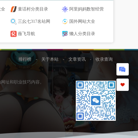
大全
童话村分类目录
阿里妈妈数智经营
三幺七317名站网
国外网站大全
薇飞导航
懒人分类目录
排行榜
-
关于本站
-
文章资讯
-
收录查询
的网址和职业技巧内容。