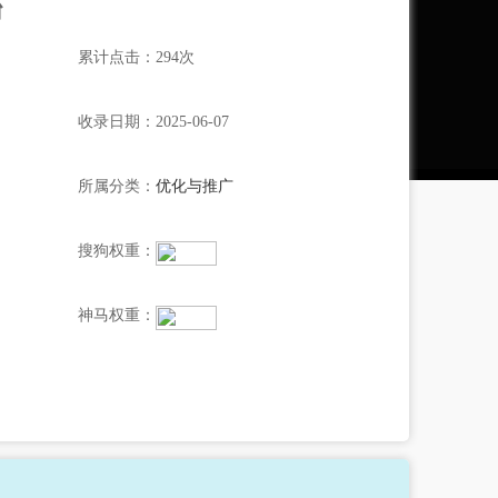
台
累计点击：294次
收录日期：2025-06-07
所属分类：
优化与推广
搜狗权重：
神马权重：