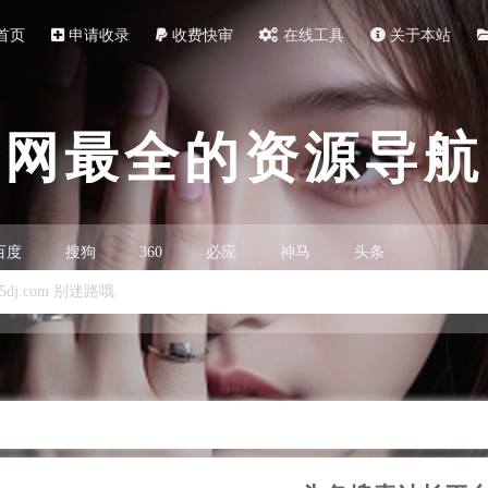
首页
申请收录
收费快审
在线工具
关于本站
全网最全的资源导航
百度
搜狗
360
必应
神马
头条