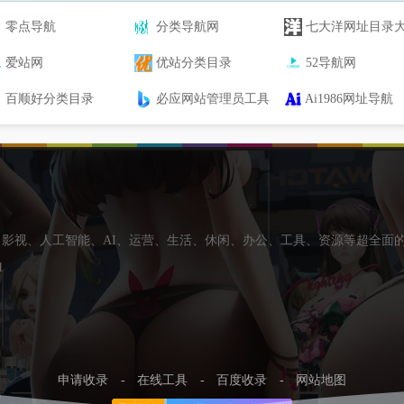
零点导航
分类导航网
七大洋网址目录
爱站网
优站分类目录
52导航网
百顺好分类目录
必应网站管理员工具
Ai1986网址导航
影视、人工智能、AI、运营、生活、休闲、办公、工具、资源等超全面
1
申请收录
-
在线工具
-
百度收录
-
网站地图