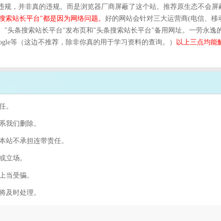
站违规，并非真的违规。而是浏览器厂商屏蔽了这个站。推荐原生态不会屏
搜索站长平台"都是因为网络问题。
好的网站会针对三大运营商(电信、移
、"头条搜索站长平台"发布页和"头条搜索站长平台"备用网址。一劳永
ogle等（这边不推荐，除非你真的用于学习资料的查询。）
以上三点均能解
任。
联系我们删除。
，本站不承担连带责任。
容或立场。
防上当受骗。
们将及时处理。