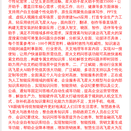
个性化需求，让交互更自然流畅。星火助手星火助手凭借35000 + 公
开助手，覆盖日常核心需求，优化工作、出行、健康等多方面体验，
支持用户自主创建个性化助手。原生应用聚焦自媒体写作、PPT生
成、虚拟人视频生成等场景，提供便捷SaaS应用，打造专业生产力工
具。轻应用依托讯飞星火App，面向医疗、翻译、创作等垂直场景，
构建无需安装的轻量级应用，已接入智文、晓医、智作、语伴等专业
助手，满足不同领域多样化需求。深度搜索与知识速达讯飞星火的深
度搜索功能可将复杂问题分步拆解，分析深入全面、论据详尽具体，
每个答案参考50 - 100个网页资料，确保时效性与权威性。知识速达
功能则涵盖时事新闻、行业资讯、天文地理等丰富内容，实现AI一搜
便知，让用户快速获取所需信息。星火文档问答该功能可高效快速检
索文档信息，构建专属文档知识库，轻松解答文档问题并即时回答，
助力用户在文档处理场景中提升效率。二、广泛赋能，推动行业发展
讯飞星火AI助手凭借其强大功能、广泛赋能、多语言支持以及个性化
定制等优势，全面满足个人与企业对高效、智能服务的需求，正在成
为人工智能应用领域的领军者。企业服务讯飞星火大模型与企业内部
知识库相结合，实现知识问答、智能营销、会议纪要整理以及公文、
公函、通知等固定问答格式自动生成等功能，提高企业运营管理效
率，解放生产力。智能硬件讯飞星火打破传统基于规则的人机交互方
式，弥补机器在知识量和泛化能力方面的不足，支持手机、电视、
VR眼镜等传统智能硬件更好地满足人们日常生活需求。智慧政务讯
飞星火与政务结合，整合政务知识库，协助政府工作人员在公文写
作、会议纪要优化、知识问答等场景提升办公效率。智慧金融讯飞星
火与企业自有知识库结合，实现智能问答、智能投顾、营销文案生成
等功能，帮助企业降本增效，增加营销效果。智慧生活讯飞星火为互