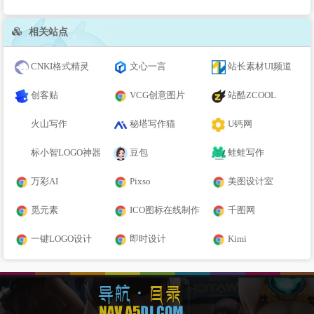
相关站点
CNKI格式精灵
文心一言
站长素材UI频道
创客贴
VCG创意图片
站酷ZCOOL
火山写作
秘塔写作猫
U钙网
标小智LOGO神器
豆包
蛙蛙写作
万彩AI
Pixso
美图设计室
觅元素
ICO图标在线制作
千图网
一键LOGO设计
即时设计
Kimi