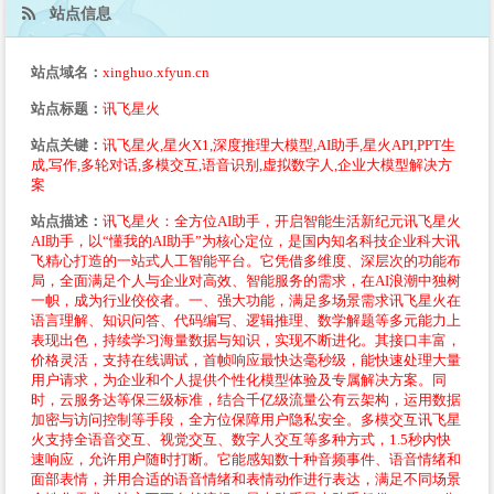
站点信息
站点域名：
xinghuo.xfyun.cn
站点标题：
讯飞星火
站点关键：
讯飞星火,星火X1,深度推理大模型,AI助手,星火API,PPT生
成,写作,多轮对话,多模交互,语音识别,虚拟数字人,企业大模型解决方
案
站点描述：
讯飞星火：全方位AI助手，开启智能生活新纪元讯飞星火
AI助手，以“懂我的AI助手”为核心定位，是国内知名科技企业科大讯
飞精心打造的一站式人工智能平台。它凭借多维度、深层次的功能布
局，全面满足个人与企业对高效、智能服务的需求，在AI浪潮中独树
一帜，成为行业佼佼者。一、强大功能，满足多场景需求讯飞星火在
语言理解、知识问答、代码编写、逻辑推理、数学解题等多元能力上
表现出色，持续学习海量数据与知识，实现不断进化。其接口丰富，
价格灵活，支持在线调试，首帧响应最快达毫秒级，能快速处理大量
用户请求，为企业和个人提供个性化模型体验及专属解决方案。同
时，云服务达等保三级标准，结合千亿级流量公有云架构，运用数据
加密与访问控制等手段，全方位保障用户隐私安全。多模交互讯飞星
火支持全语音交互、视觉交互、数字人交互等多种方式，1.5秒内快
速响应，允许用户随时打断。它能感知数十种音频事件、语音情绪和
面部表情，并用合适的语音情绪和表情动作进行表达，满足不同场景