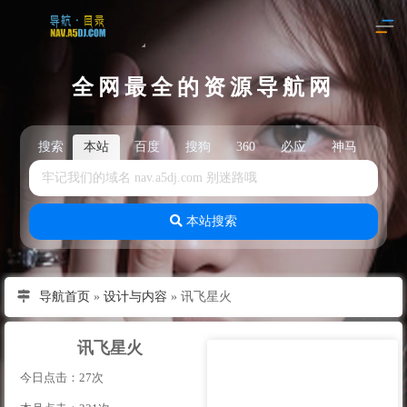
全网最全的资源导航网
搜索
本站
百度
搜狗
360
必应
神马
头
本站搜索
导航首页
»
设计与内容
»
讯飞星火
讯飞星火
今日点击：27次