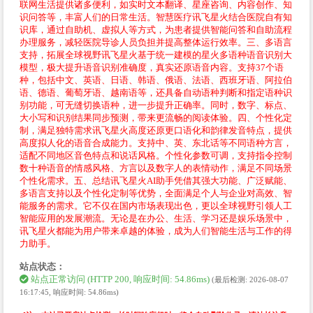
联网生活提供诸多便利，如实时文本翻译、星座咨询、内容创作、知
识问答等，丰富人们的日常生活。智慧医疗讯飞星火结合医院自有知
识库，通过自助机、虚拟人等方式，为患者提供智能问答和自助流程
办理服务，减轻医院导诊人员负担并提高整体运行效率。三、多语言
支持，拓展全球视野讯飞星火基于统一建模的星火多语种语音识别大
模型，极大提升语音识别准确度，真实还原语音内容。支持37个语
种，包括中文、英语、日语、韩语、俄语、法语、西班牙语、阿拉伯
语、德语、葡萄牙语、越南语等，还具备自动语种判断和指定语种识
别功能，可无缝切换语种，进一步提升正确率。同时，数字、标点、
大小写和识别结果同步预测，带来更流畅的阅读体验。四、个性化定
制，满足独特需求讯飞星火高度还原更口语化和韵律发音特点，提供
高度拟人化的语音合成能力。支持中、英、东北话等不同语种方言，
适配不同地区音色特点和说话风格。个性化参数可调，支持指令控制
数十种语音的情感风格、方言以及数字人的表情动作，满足不同场景
个性化需求。五、总结讯飞星火AI助手凭借其强大功能、广泛赋能、
多语言支持以及个性化定制等优势，全面满足个人与企业对高效、智
能服务的需求。它不仅在国内市场表现出色，更以全球视野引领人工
智能应用的发展潮流。无论是在办公、生活、学习还是娱乐场景中，
讯飞星火都能为用户带来卓越的体验，成为人们智能生活与工作的得
力助手。
站点状态：
站点正常访问 (HTTP 200, 响应时间: 54.86ms)
(最后检测: 2026-08-07
16:17:45, 响应时间: 54.86ms)