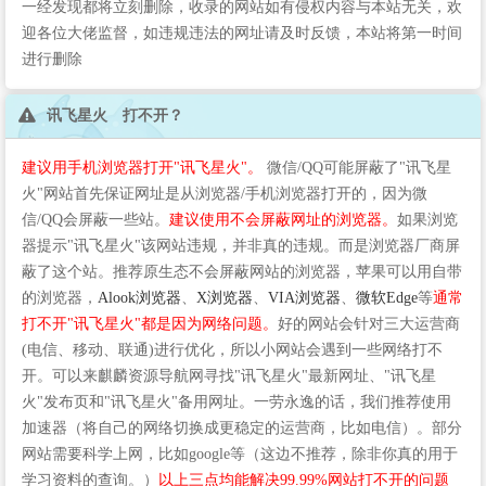
一经发现都将立刻删除，收录的网站如有侵权内容与本站无关，欢
迎各位大佬监督，如违规违法的网址请及时反馈，本站将第一时间
进行删除
讯飞星火 打不开？
建议用手机浏览器打开"讯飞星火"。
微信/QQ可能屏蔽了"讯飞星
火"网站首先保证网址是从浏览器/手机浏览器打开的，因为微
信/QQ会屏蔽一些站。
建议使用不会屏蔽网址的浏览器。
如果浏览
器提示"讯飞星火"该网站违规，并非真的违规。而是浏览器厂商屏
蔽了这个站。推荐原生态不会屏蔽网站的浏览器，苹果可以用自带
的浏览器，
Alook浏览器
、
X浏览器
、
VIA浏览器
、
微软Edge
等
通常
打不开"讯飞星火"都是因为网络问题。
好的网站会针对三大运营商
(电信、移动、联通)进行优化，所以小网站会遇到一些网络打不
开。可以来麒麟资源导航网寻找"讯飞星火"最新网址、"讯飞星
火"发布页和"讯飞星火"备用网址。一劳永逸的话，我们推荐使用
加速器（将自己的网络切换成更稳定的运营商，比如电信）。部分
网站需要科学上网，比如google等（这边不推荐，除非你真的用于
学习资料的查询。）
以上三点均能解决99.99%网站打不开的问题