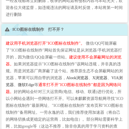
一经发现都将立刻删除，收录的网站如有侵权内容与本站无关，欢
迎各位大佬监督，如违规违法的网址请及时反馈，本站将第一时间
进行删除
ICO图标在线制作 打不开？
建议用手机浏览器打开"ICO图标在线制作"。
微信/QQ可能屏蔽
了"ICO图标在线制作"网站首先保证网址是从浏览器/手机浏览器打
开的，因为微信/QQ会屏蔽一些站。
建议使用不会屏蔽网址的浏览
器。
如果浏览器提示"ICO图标在线制作"该网站违规，并非真的违
规。而是浏览器厂商屏蔽了这个站。推荐原生态不会屏蔽网站的浏
览器，苹果可以用自带的浏览器，
Alook浏览器
、
X浏览器
、
VIA浏
览器
、
微软Edge
等
通常打不开"ICO图标在线制作"都是因为网络问
题。
好的网站会针对三大运营商(电信、移动、联通)进行优化，所
以小网站会遇到一些网络打不开。可以来麒麟资源导航网寻找"ICO
图标在线制作"最新网址、"ICO图标在线制作"发布页和"ICO图标在
线制作"备用网址。一劳永逸的话，我们推荐使用加速器（将自己
的网络切换成更稳定的运营商，比如电信）。部分网站需要科学上
网，比如google等（这边不推荐，除非你真的用于学习资料的查