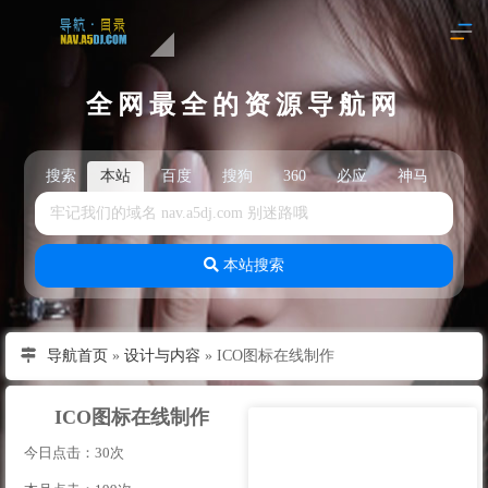
全网最全的资源导航网
搜索
本站
百度
搜狗
360
必应
神马
头
本站搜索
导航首页
»
设计与内容
»
ICO图标在线制作
ICO图标在线制作
今日点击：30次