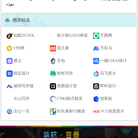
</a>
相关站点
站酷ZCOOL
标小智LOGO神器
千图网
U钙网
觅元素
万彩AI
通义
豆包
一键LOGO设计
稿定设计
蛙蛙写作
讯飞星火
秘塔写作猫
美图设计室
即时设计
火山写作
CNKI格式精灵
创客贴
文心一言
站长素材UI频道
VCG创意图片