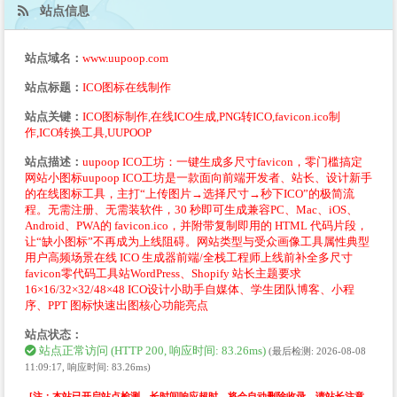
站点信息
站点域名：
www.uupoop.com
站点标题：
ICO图标在线制作
站点关键：
ICO图标制作,在线ICO生成,PNG转ICO,favicon.ico制
作,ICO转换工具,UUPOOP
站点描述：
uupoop ICO工坊：一键生成多尺寸favicon，零门槛搞定
网站小图标uupoop ICO工坊是一款面向前端开发者、站长、设计新手
的在线图标工具，主打“上传图片→选择尺寸→秒下ICO”的极简流
程。无需注册、无需装软件，30 秒即可生成兼容PC、Mac、iOS、
Android、PWA的 favicon.ico，并附带复制即用的 HTML 代码片段，
让“缺小图标”不再成为上线阻碍。网站类型与受众画像工具属性典型
用户高频场景在线 ICO 生成器前端/全栈工程师上线前补全多尺寸
favicon零代码工具站WordPress、Shopify 站长主题要求
16×16/32×32/48×48 ICO设计小助手自媒体、学生团队博客、小程
序、PPT 图标快速出图核心功能亮点
站点状态：
站点正常访问 (HTTP 200, 响应时间: 83.26ms)
(最后检测: 2026-08-08
11:09:17, 响应时间: 83.26ms)
[注：本站已开启站点检测，长时间响应超时，将会自动删除收录。请站长注意