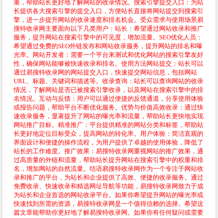
重，帮助站长更好地了解网站的收录情况。搜索引擎提交入口：为站
长提供各大搜索引擎的提交入口，方便站长直接将网站提交到搜索引
擎，进一步提升网站的收录速度和排名机会。受众需求与使用场景易
搜特收录网主要面向以下几类用户：站长：希望通过网站收录和推广
服务，提升网站在搜索引擎中的可见度，增加流量。SEO优化人员：
希望通过免费的SEO外链发布和网站收录服务，提升网站的排名和曝
光率。网站开发者：需要一个平台来测试和优化网站的搜索引擎友好
性，确保网站能够被快速收录和排名。使用方法网站提交：站长可以
通过易搜特收录网的网站提交入口，快速提交网站信息，包括网站
URL、标题、关键词和描述等。收录查询：站长可以查询网站的收录
情况，了解网站是否已被搜索引擎收录，以及网站在搜索引擎中的排
名情况。互动与反馈：用户可以通过便捷的反馈通道，分享使用体验
或报告问题，帮助平台不断优化服务。优势与价值高效收录：通过快
速收录服务，显著提升了网站的曝光率和流量，帮助站长更快地实现
网站推广目标。精准推广：平台提供精准的网站分类和标签，帮助站
长更好地定位目标受众，提高网站的转化率。用户体验：简洁直观的
界面设计和便捷的操作流程，为用户提供了卓越的使用体验，降低了
站长的工作难度。推广效果：易搜特收录网重视网站的推广效果，通
过高质量的外链和流量，帮助站长提升网站在搜索引擎中的权重和排
名，增加网站的自然流量。结语易搜特收录网作为一个专注于网站收
录和推广的平台，为站长和企业提供了高效、便捷的收录服务。通过
免费收录、快速收录和精选网址导航等功能，易搜特收录网致力于成
为站长和企业首选的网站收录平台。如果你希望提升网站的曝光率或
快速找到所需的资源，易搜特收录网是一个值得信赖的选择。希望这
篇文章能帮助你更好地了解易搜特收录网。如果你有任何疑问或需要