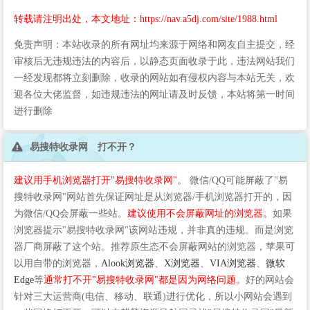
转载请注明出处，本文地址：https://nav.a5dj.com/site/1988.html
免责声明：本站收录的所有网址均来源于网络和网友自主提交，经
审核后无违规违法的内容后，以静态页面收录于此，违法网站我们
一经发现都将立刻删除，收录的网站如有侵权内容与本站无关，欢
迎各位大佬监督，如违规违法的网址请及时反馈，本站将第一时间
进行删除
易搜特收录网 打不开？
建议用手机浏览器打开"易搜特收录网"。
微信/QQ可能屏蔽了"易
搜特收录网"网站首先保证网址是从浏览器/手机浏览器打开的，因
为微信/QQ会屏蔽一些站。
建议使用不会屏蔽网址的浏览器。
如果
浏览器提示"易搜特收录网"该网站违规，并非真的违规。而是浏览
器厂商屏蔽了这个站。推荐原生态不会屏蔽网站的浏览器，苹果可
以用自带的浏览器，
Alook浏览器
、
X浏览器
、
VIA浏览器
、
微软
Edge
等
通常打不开"易搜特收录网"都是因为网络问题。
好的网站会
针对三大运营商(电信、移动、联通)进行优化，所以小网站会遇到