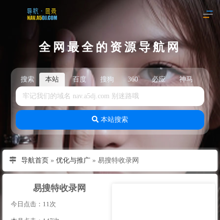
全网最全的资源导航网
搜索
本站
百度
搜狗
360
必应
神马
头
本站搜索
导航首页
»
优化与推广
»
易搜特收录网
易搜特收录网
今日点击：11次