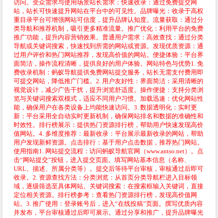
访问。受众需求与使用场景站长需求：快速收录：通过免费提交网
站，站长可快速提升网站在平台中的可见性。品牌曝光：收录于高权
重目录平台可增强网站可信度，提升品牌认知度。流量获取：通过分
类导航和推荐机制，吸引更多精准流量。推广优化：利用平台的免费
推广功能，提升内容营销效果。普通用户需求：高效查找：通过分类
导航或关键词搜索，快速找到所需的网站或资源。发现优质资源：通
过用户评价和热门网站推荐，发现高价值的网站。便捷体验：平台界
面简洁，操作流程清晰，提供良好的用户体验。网站特色与优势1. 免
费收录机制：蚂蚁导航提供免费网站提交服务，站长无需支付费用即
可提交网站，降低推广门槛。2. 用户友好性：界面简洁：采用清晰的
视觉设计，减少广告干扰，提升浏览舒适度。操作便捷：支持分类浏
览与关键词搜索双模式，适应不同用户习惯。加载迅速：优化网站性
能，确保用户在各类设备上均能快速访问。3. 数据透明化：实时更
新：平台采用全自动实时更新机制，确保网站排名和数据的准确性和
时效性。排行榜展示：提供热门资源排行榜，帮助用户快速发现高价
值网站。4. 多维度推荐：最新收录：平台展示最新收录的网站，帮助
用户发现新鲜资源。点击排行：基于用户点击数据，推荐热门网站。
使用指南1. 网站提交流程：访问蚂蚁导航官网（www.antso.net）。点
击“网站提交”按钮，进入提交页面。填写网站基本信息（名称、
URL、描述、所属分类等）。提交后等待平台审核，审核通过后即可
收录。2. 资源查找方法：分类浏览：从首页分类导航栏进入目标领
域，逐级筛选至具体网站。关键词搜索：在搜索框输入关键词，直接
定位相关资源。排行榜参考：查看热门资源排行榜，发现高价值网
站。3. 推广使用：登录账号后，进入“在线投稿”页面。撰写优质内容
并发布，平台审核通过后即可展示。通过分享和推广，提升品牌曝光