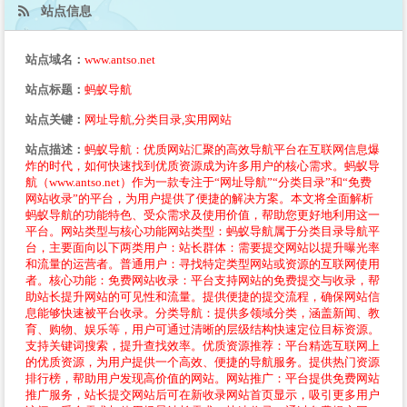
站点信息
站点域名：
www.antso.net
站点标题：
蚂蚁导航
站点关键：
网址导航,分类目录,实用网站
站点描述：
蚂蚁导航：优质网站汇聚的高效导航平台在互联网信息爆
炸的时代，如何快速找到优质资源成为许多用户的核心需求。蚂蚁导
航（www.antso.net）作为一款专注于“网址导航”“分类目录”和“免费
网站收录”的平台，为用户提供了便捷的解决方案。本文将全面解析
蚂蚁导航的功能特色、受众需求及使用价值，帮助您更好地利用这一
平台。网站类型与核心功能网站类型：蚂蚁导航属于分类目录导航平
台，主要面向以下两类用户：站长群体：需要提交网站以提升曝光率
和流量的运营者。普通用户：寻找特定类型网站或资源的互联网使用
者。核心功能：免费网站收录：平台支持网站的免费提交与收录，帮
助站长提升网站的可见性和流量。提供便捷的提交流程，确保网站信
息能够快速被平台收录。分类导航：提供多领域分类，涵盖新闻、教
育、购物、娱乐等，用户可通过清晰的层级结构快速定位目标资源。
支持关键词搜索，提升查找效率。优质资源推荐：平台精选互联网上
的优质资源，为用户提供一个高效、便捷的导航服务。提供热门资源
排行榜，帮助用户发现高价值的网站。网站推广：平台提供免费网站
推广服务，站长提交网站后可在新收录网站首页显示，吸引更多用户