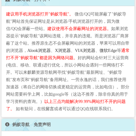
建议用手机浏览器打开"蚂蚁导航"。
微信/QQ可能屏蔽了"蚂蚁导
航"网站首先保证网址是从浏览器/手机浏览器打开的，因为微
信/QQ会屏蔽一些站。
建议使用不会屏蔽网址的浏览器。
如果浏览
器提示"蚂蚁导航"该网站违规，并非真的违规。而是浏览器厂商屏
蔽了这个站。推荐原生态不会屏蔽网站的浏览器，苹果可以用自带
的浏览器，
Alook浏览器
、
X浏览器
、
VIA浏览器
、
微软Edge
等
通常
打不开"蚂蚁导航"都是因为网络问题。
好的网站会针对三大运营商
(电信、移动、联通)进行优化，所以小网站会遇到一些网络打不
开。可以来麒麟资源导航网寻找"蚂蚁导航"最新网址、"蚂蚁导
航"发布页和"蚂蚁导航"备用网址。一劳永逸的话，我们推荐使用
加速器（将自己的网络切换成更稳定的运营商，比如电信）。部分
网站需要科学上网，比如google等（这边不推荐，除非你真的用于
学习资料的查询。）
以上三点均能解决99.99%网站打不开的问题
了。
如有疑问，在线
留言
或者可以通过QQ在线联系我们。
蚂蚁导航 免责声明