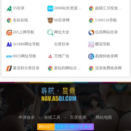
35目录
2898站长资源平台
超级汇川投放平台
名站在线
06目录网
1169116导航
265上网导航
网址大全
伍佰网站目录
Ai1986网址导航
分类目录
樱花导航
0025网址导航
万维广告
易搜特收录网
童话村分类目录
新站到网站分类目录
流浪免费收录网
申请收录
-
在线工具
-
百度收录
-
网站地图
网站运行
3138 天
5 时
57 分
43 秒