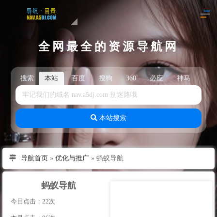
全网最全的资源导航网
搜索
本站
百度
搜狗
360
必应
神马
头
本站搜索
导航首页
»
优化与推广
»
蚂蚁导航
蚂蚁导航
今日点击：22次