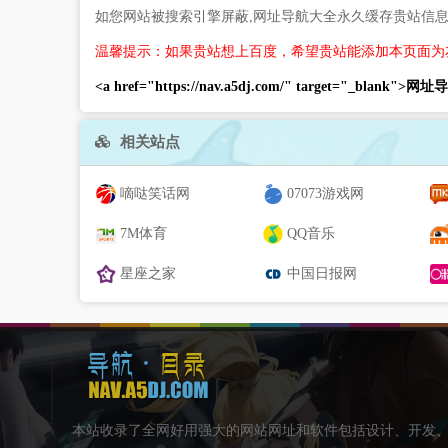
如您网站被搜索引擎屏蔽,网址导航大全永久缓存贵站信
温馨提示：如果贵站想上百度，希望贵站能添加本页面为
<a href="https://nav.a5dj.com/" target="_blank">
相关站点
嘀哒笑话网
07073游戏网
7M体育
QQ音乐
星座之家
中国日报网
本站收录了全网好用强大的网站网址和软件包括设计、开发、