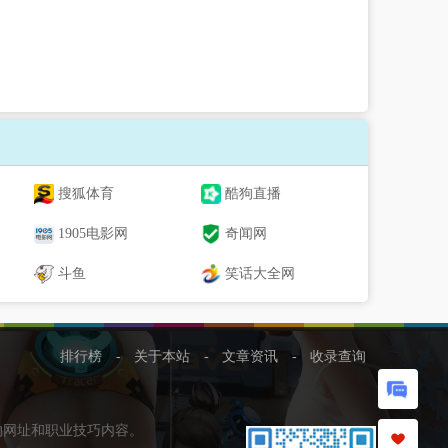
搜狐体育
酷狗直播
1905电影网
奇闻网
斗鱼
笑话大全网
排行榜
-
关于本站
-
文章资讯
-
收录查询
的网址和职业技巧内容。