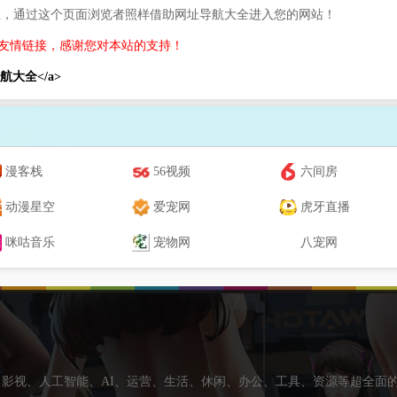
息，通过这个页面浏览者照样借助网址导航大全进入您的网站！
友情链接，感谢您对本站的支持！
网址导航大全</a>
漫客栈
56视频
六间房
动漫星空
爱宠网
虎牙直播
咪咕音乐
宠物网
八宠网
影视、人工智能、AI、运营、生活、休闲、办公、工具、资源等超全面