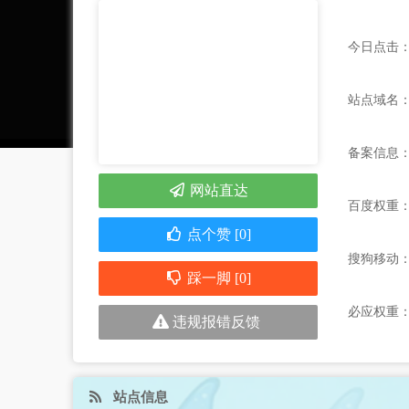
今日点击：
站点域名：ww
备案信息
网站直达
百度权重
点个赞 [0]
搜狗移动
踩一脚 [0]
必应权重
违规报错反馈
站点信息