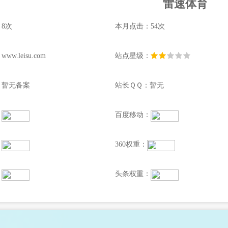
雷速体育
8次
本月点击：54次
w.leisu.com
站点星级：
：暂无备案
站长ＱＱ：暂无
：
百度移动：
：
360权重：
：
头条权重：