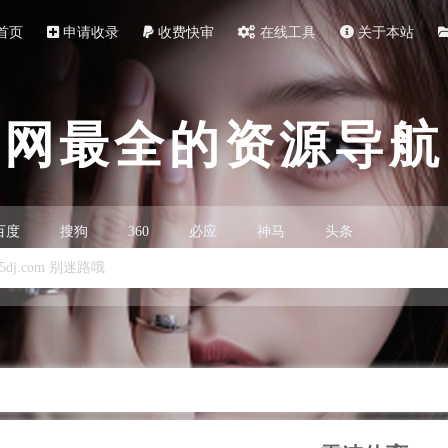
首页
申请收录
收费快审
在线工具
关于本站
全网最全的资源导航
百度
搜狗
360
必应
神马
头条