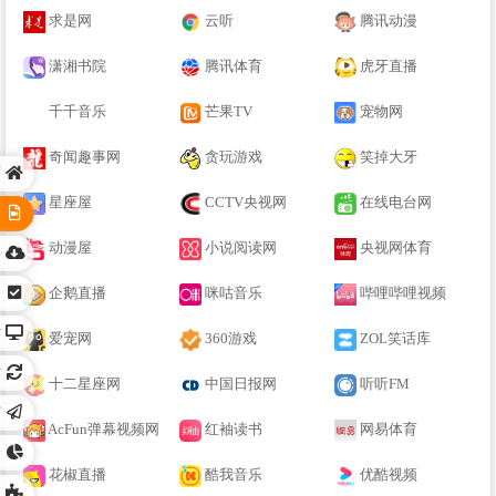
求是网
云听
腾讯动漫
潇湘书院
腾讯体育
虎牙直播
千千音乐
芒果TV
宠物网
奇闻趣事网
贪玩游戏
笑掉大牙
页
星座屋
CCTV央视网
在线电台网
乐
动漫屋
小说阅读网
央视网体育
络
务
企鹅直播
咪咕音乐
哔哩哔哩视频
站
爱宠网
360游戏
ZOL笑话库
术
十二星座网
中国日报网
听听FM
广
AcFun弹幕视频网
红袖读书
网易体育
全
花椒直播
酷我音乐
优酷视频
容