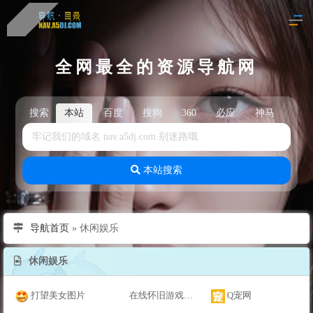
全网最全的资源导航网
搜索
本站
百度
搜狗
360
必应
神马
头
本站搜索
导航首页
»
休闲娱乐
休闲娱乐
打望美女图片
在线怀旧游戏模拟器
Q宠网