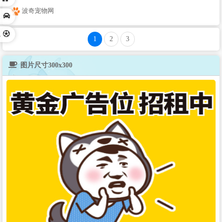
波奇宠物网
长
航
1
2
3
图片尺寸300x300