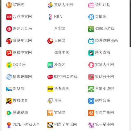
37网游
笑话大全网
番组计划
起点中文网
NBA
直播吧
网易云音乐
八宠网
4399小游戏
嘀哒笑话网
人民网
哔哩哔哩漫画
纵横中文网
体育中国
映客直播
QQ音乐
爱奇艺
宠物大全网
探索趣闻网
9377网页游戏
笑话段子网
新华网
快看漫画
言情小说吧
搜狐体育
斗鱼
酷狗音乐
腾讯视频
宠物网
奇闻异事网
7k7k小游戏大全
别逗了笑话网
第一星座网