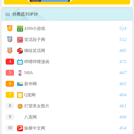
分类总TOP10
524
4399小游戏
512
笑话段子网
485
嘀哒笑话网
4
475
哔哩哔哩漫画
5
467
NBA
6
465
新华网
7
464
Q宠网
8
461
打望美女图片
9
460
八宠网
10
454
纵横中文网