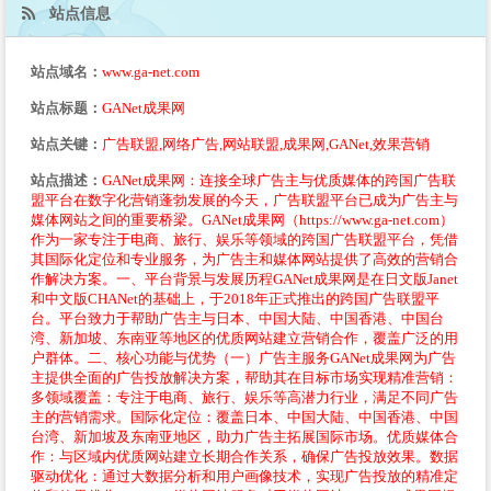
站点信息
站点域名：
www.ga-net.com
站点标题：
GANet成果网
站点关键：
广告联盟,网络广告,网站联盟,成果网,GANet,效果营销
站点描述：
GANet成果网：连接全球广告主与优质媒体的跨国广告联
盟平台在数字化营销蓬勃发展的今天，广告联盟平台已成为广告主与
媒体网站之间的重要桥梁。GANet成果网（https://www.ga-net.com）
作为一家专注于电商、旅行、娱乐等领域的跨国广告联盟平台，凭借
其国际化定位和专业服务，为广告主和媒体网站提供了高效的营销合
作解决方案。一、平台背景与发展历程GANet成果网是在日文版Janet
和中文版CHANet的基础上，于2018年正式推出的跨国广告联盟平
台。平台致力于帮助广告主与日本、中国大陆、中国香港、中国台
湾、新加坡、东南亚等地区的优质网站建立营销合作，覆盖广泛的用
户群体。二、核心功能与优势（一）广告主服务GANet成果网为广告
主提供全面的广告投放解决方案，帮助其在目标市场实现精准营销：
多领域覆盖：专注于电商、旅行、娱乐等高潜力行业，满足不同广告
主的营销需求。国际化定位：覆盖日本、中国大陆、中国香港、中国
台湾、新加坡及东南亚地区，助力广告主拓展国际市场。优质媒体合
作：与区域内优质网站建立长期合作关系，确保广告投放效果。数据
驱动优化：通过大数据分析和用户画像技术，实现广告投放的精准定