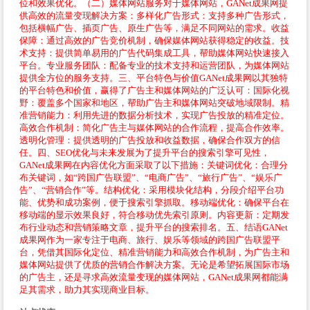
位和效果优化。（二）媒体网站服务对于媒体网站，GANet成果网提
供高效的流量变现解决方案：多样化广告形式：支持多种广告形式，
包括横幅广告、插页广告、原生广告等，满足不同网站的需求。收益
保障：通过高效的广告竞价机制，确保媒体网站获得稳定的收益。技
术支持：提供简单易用的广告代码集成工具，帮助媒体网站快速接入
平台。专业服务团队：配备专业的技术支持和运营团队，为媒体网站
提供全方位的服务支持。三、平台特色与价值GANet成果网以其独特
的平台特色和价值，赢得了广告主和媒体网站的广泛认可：国际化视
野：覆盖多个国家和地区，帮助广告主和媒体网站突破地域限制。精
准营销能力：利用先进的数据分析技术，实现广告投放的精准定位。
高效合作机制：简化广告主与媒体网站的合作流程，提高合作效率。
透明化管理：提供透明的广告投放和收益数据，确保合作双方的信
任。四、SEO优化与未来发展为了提升平台的搜索引擎可见性，
GANet成果网在内容优化方面采取了以下措施：关键词优化：合理分
布关键词，如“跨国广告联盟”、“电商广告”、“旅行广告”、“娱乐广
告”、“营销合作”等。结构优化：采用模块化结构，分段介绍平台功
能、优势和成功案例，便于搜索引擎抓取。移动端优化：确保平台在
移动端的显示效果良好，符合移动优先索引原则。内容更新：定期发
布行业动态和营销策略文章，提升平台的搜索排名。五、结语GANet
成果网作为一家专注于电商、旅行、娱乐等领域的跨国广告联盟平
台，凭借其国际化定位、精准营销能力和高效合作机制，为广告主和
媒体网站提供了优质的营销合作解决方案。无论是希望拓展国际市场
的广告主，还是寻求高效流量变现的媒体网站，GANet成果网都能满
足其需求，助力其实现商业目标。