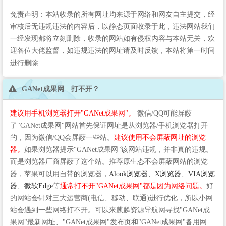
免责声明：本站收录的所有网址均来源于网络和网友自主提交，经
审核后无违规违法的内容后，以静态页面收录于此，违法网站我们
一经发现都将立刻删除，收录的网站如有侵权内容与本站无关，欢
迎各位大佬监督，如违规违法的网址请及时反馈，本站将第一时间
进行删除
GANet成果网 打不开？
建议用手机浏览器打开"GANet成果网"。
微信/QQ可能屏蔽
了"GANet成果网"网站首先保证网址是从浏览器/手机浏览器打开
的，因为微信/QQ会屏蔽一些站。
建议使用不会屏蔽网址的浏览
器。
如果浏览器提示"GANet成果网"该网站违规，并非真的违规。
而是浏览器厂商屏蔽了这个站。推荐原生态不会屏蔽网站的浏览
器，苹果可以用自带的浏览器，
Alook浏览器
、
X浏览器
、
VIA浏览
器
、
微软Edge
等
通常打不开"GANet成果网"都是因为网络问题。
好
的网站会针对三大运营商(电信、移动、联通)进行优化，所以小网
站会遇到一些网络打不开。可以来麒麟资源导航网寻找"GANet成
果网"最新网址、"GANet成果网"发布页和"GANet成果网"备用网