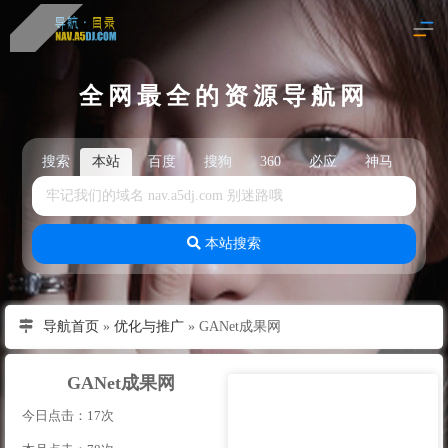
全网最全的资源导航网
搜索
本站
百度
搜狗
360
必应
神马
头
本站搜索
导航首页
»
优化与推广
»
GANet成果网
GANet成果网
今日点击：17次