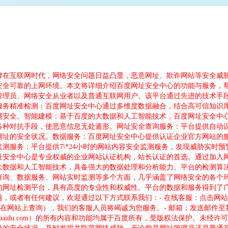
联网时代，网络安全问题日益凸显，恶意网址、欺诈网站等安全威胁层出不穷。百度网
安全可靠的上网环境。本文将详细介绍百度网址安全中心的功能与服务，
管理员、网络安全从业者以及普通互联网用户。该平台通过先进的技术手
服务精准检测：百度网址安全中心通过多维度数据融合，结合高可信知识
网安全。智能建模：基于百度的大数据和人工智能技术，百度网址安全中
各种对抗手段，使恶意信息无处遁形。网址安全查询服务：平台提供自动
网址的安全状况。数据服务：百度网址安全中心提供认证企业官方网站的
测服务：平台提供7\*24小时的网站内容安全监测服务，发现威胁实时
址安全中心是专业权威的企业网站认证机构，站长认证的首选。通过加入
大数据和人工智能技术，具备强大的数据处理和分析能力。平台的检测算
查询、数据服务、网站实时监测等多个方面，几乎涵盖了网络安全的各个
的网址检测平台，具有高度的专业性和权威性。平台的数据和服务得到了
，或者有任何建议，欢迎通过以下方式联系我们：- 在线客服：点击网
请在网站上查询），我们的客服人员将竭诚为您服务。- 邮箱：发送邮件
bsb.baidu.com）的所有内容和功能均属于百度所有，受版权法保护。