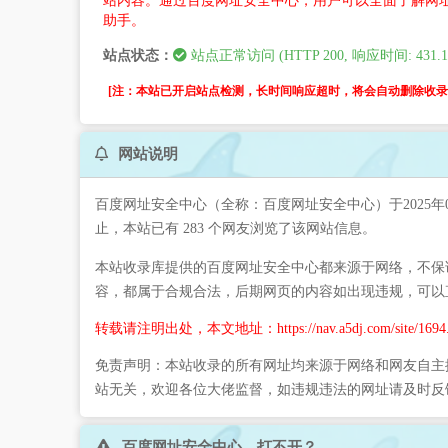
站内容。通过百度网址安全中心，用户可以全面了解网
助手。
站点状态：
站点正常访问 (HTTP 200, 响应时间: 431.1
[注：本站已开启站点检测，长时间响应超时，将会自动删除收录。
网站说明
百度网址安全中心（全称：百度网址安全中心）于2025年
止，本站已有 283 个网友浏览了该网站信息。
本站收录库提供的百度网址安全中心都来源于网络，不保证
容，都属于合规合法，后期网页的内容如出现违规，可以
转载请注明出处，本文地址：https://nav.a5dj.com/site/1694.
免责声明：本站收录的所有网址均来源于网络和网友自主
站无关，欢迎各位大佬监督，如违规违法的网址请及时反
百度网址安全中心 打不开？