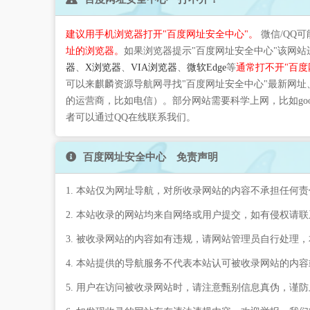
建议用手机浏览器打开"百度网址安全中心"。
微信/QQ
址的浏览器。
如果浏览器提示"百度网址安全中心"该网
器
、
X浏览器
、
VIA浏览器
、
微软Edge
等
通常打不开"百度
可以来麒麟资源导航网寻找"百度网址安全中心"最新网址
的运营商，比如电信）。部分网站需要科学上网，比如go
者可以通过QQ在线联系我们。
百度网址安全中心 免责声明
1. 本站仅为网址导航，对所收录网站的内容不承担任何责
2. 本站收录的网站均来自网络或用户提交，如有侵权请
3. 被收录网站的内容如有违规，请网站管理员自行处理
4. 本站提供的导航服务不代表本站认可被收录网站的内
5. 用户在访问被收录网站时，请注意甄别信息真伪，谨