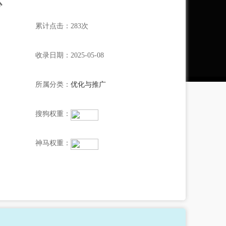
心
累计点击：283次
收录日期：2025-05-08
所属分类：
优化与推广
搜狗权重：
神马权重：