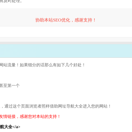
们将及时处理。
协助本站SEO优化，感谢支持！
网站流量！如果细分的话那么有如下几个好处！
甚至第一个
息，通过这个页面浏览者照样借助网址导航大全进入您的网站！
友情链接，感谢您对本站的支持！
网址导航大全</a>