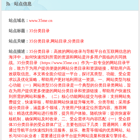
站点信息
站点域名：
www.35me.cn
站点标题：
35分类目录
站点关键：
35分类目录,网站目录,分类目录
站点描述：
35分类目录：高效的网站收录与导航平台在互联网信息的
海洋中，如何快速找到所需的资源和网站是许多用户面临的共同挑
战。35分类目录（https://www.35me.cn）作为一款专业的网站目录平
台，致力于为用户提供便捷的网站分类目录和资源链接，帮助用户高
效获取信息。本文将全面介绍这一平台，探讨其类型、功能、受众需
求以及优化策略，帮助用户更好地利用这一资源。一、网站类型与核
心功能（一）网站类型35分类目录是一个典型的分类目录类网站，旨
在为用户提供更多便捷的网站分类目录和资源链接，帮助用户快速找
到所需的网站和服务。（二）核心功能网站提交与收录：支持网站免
费提交，快速审核，帮助新网站快速提升曝光率。分类导航：采用多
级分类目录，涵盖多个领域，方便用户快速定位所需内容。推荐网
站：精选优质网站进行推荐，提升用户体验。随机快审：提供快速审
核机制，确保网站及时收录。二、受众需求与内容匹配（一）受众群
体35分类目录的受众群体广泛，主要包括以下几类：普通网民：希望
通过导航平台快速找到生活服务、娱乐、教育等领域的优质网站。站
长与SEO从业者：需要通过目录平台提升网站流量和搜索引擎排名。