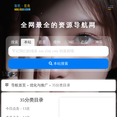
全网最全的资源导航网
搜索
本站
百度
搜狗
360
必应
神马
头
本站搜索
导航首页
»
优化与推广
»
35分类目录
35分类目录
今日点击：13次