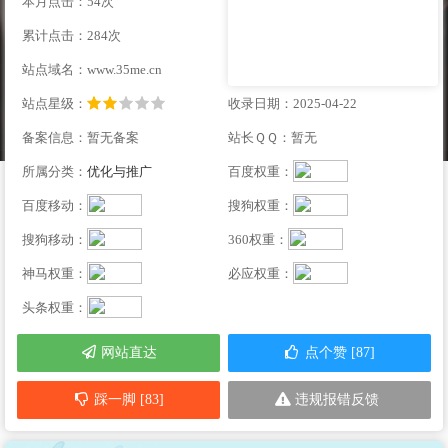
本月点击：54次
累计点击：284次
站点域名：www.35me.cn
站点星级：
收录日期：2025-04-22
备案信息：暂无备案
站长ＱＱ：暂无
所属分类：
优化与推广
百度权重：
百度移动：
搜狗权重：
搜狗移动：
360权重：
神马权重：
必应权重：
头条权重：
网站直达
点个赞 [87]
踩一脚 [83]
违规报错反馈