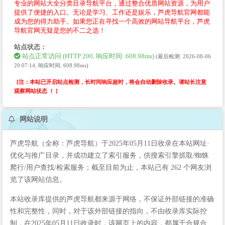
专业的网站大全分类目录导航平台，通过整合优质网站资源，为用户
提供了便捷的入口。无论是学习、工作还是娱乐，芦虎导航官网都能
成为您的得力助手。如果您正在寻找一个高效的网站导航平台，芦虎
导航官网无疑是您的不二之选！
站点状态：
站点正常访问 (HTTP 200, 响应时间: 608.98ms)
(最后检测: 2026-08-06
20:07:14, 响应时间: 608.98ms)
[注：本站已开启站点检测，长时间响应超时，将会自动删除收录。请站长注意
观察网站状态 ！ ]
网站说明
芦虎导航（全称：芦虎导航）于2025年05月11日收录在本站网址·
优化与推广目录，并成功建立了索引服务，供搜索引擎抓取/蜘蛛
爬行/用户查找/检索服务；截至目前为止，本站已有 262 个网友浏
览了该网站信息。
本站收录库提供的芦虎导航都来源于网络，不保证外部链接的准确
性和完整性，同时，对于该外部链接的指向，不由收录库实际控
制，在2025年05月11日收录时，该网页上的内容，都属于合规合