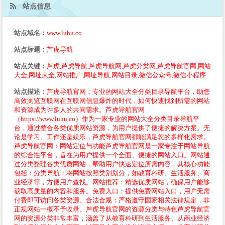
站点信息
站点域名：
www.luhu.co
站点标题：
芦虎导航
站点关键：
芦虎,芦虎导航,芦虎导航网,芦虎分类网,芦虎导航官网,网站
大全,网址大全,网站推广,网址导航,网站目录,微信公众号,微信小程序
站点描述：
芦虎导航官网：专业的网站大全分类目录导航平台，助您
高效浏览互联网在互联网信息爆炸的时代，如何快速找到所需的网站
和资源成为许多人的共同需求。芦虎导航官网
（https://www.luhu.co）作为一家专业的网站大全分类目录导航平
台，通过整合各类优质网站资源，为用户提供了便捷的解决方案。无
论是学习、工作还是娱乐，芦虎导航官网都能满足您的多样化需求。
芦虎导航官网：网站定位与功能芦虎导航官网是一家专注于网站导航
的综合性平台，旨在为用户提供一个全面、便捷的网站入口。网站通
过分类整理各类优质网站，帮助用户快速定位所需内容，其核心功能
包括：分类导航：将网站按照类别划分，如教育科研、生活服务、商
业经济等，方便用户查找。网站推荐：精选优质网站，确保用户能够
获取高质量的内容和服务。免费入口：提供免费网站入口，用户无需
付费即可访问各类资源。合法合规：严格遵守国家相关法律规定，非
正规网站一概不予收录。芦虎导航官网的资源分类与特色芦虎导航官
网的资源分类非常丰富，涵盖了从教育科研到生活服务、从商业经济