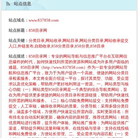
站点信息
站点域名：
www.837858.com
站点标题：
858目录网
站点关键：
分类目录,网站收录,网站目录,网站分类目录,网站收录提交
入口,外链发布,自助收录,858分类目录,858分类,858目录
站点描述：
858目录网：专业的网站导航与信息推广平台在互联网信
息爆炸的时代，如何快速找到所需的资源和网站成为许多用户面临的
难题。858目录网（http://www.837858.com）作为一款专业的网站导
航和信息推广平台，致力于为用户提供一个高效、便捷的网站分类目
录检索服务。本文将全面介绍这一平台，探讨其类型、功能、受众需
求以及优化策略，帮助用户更好地利用这一资源。一、网站类型与核
心功能（一）网站类型858目录网是一个典型的综合导航类网站，旨
在为用户提供更多便捷的网站分类目录和资源链接，帮助用户快速找
到所需的网站和服务。（二）核心功能免费网站提交：支持网站免费
提交，人工审核，确保收录网站的质量。分类导航：采用多级分类目
录，涵盖多个领域，方便用户快速定位所需内容。实时更新排名：所
有排名全自动实时刷更新，确保内容的新鲜度。推荐优质网站：精选
优质网站进行推荐，提升用户体验。网站推广服务：为网站提供推广
渠道，帮助提升网站流量和曝光率。在线投稿与登录：支持在线投稿
和网站免费登录，方便站长管理。二、受众需求与内容匹配（一）受