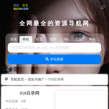
全网最全的资源导航网
搜索
本站
百度
搜狗
360
必应
神马
头
本站搜索
导航首页
»
优化与推广
»
858目录网
858目录网
今日点击：4次