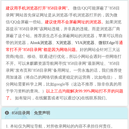
建议用手机浏览器打开"858目录网"。
微信/QQ可能屏蔽了"858目
录网"网站首先保证网址是从浏览器/手机浏览器打开的，因为微
信/QQ会屏蔽一些站。
建议使用不会屏蔽网址的浏览器。
如果浏览
器提示"858目录网"该网站违规，并非真的违规。而是浏览器厂商
屏蔽了这个站。推荐原生态不会屏蔽网站的浏览器，苹果可以用自
带的浏览器，
Alook浏览器
、
X浏览器
、
VIA浏览器
、
微软Edge
等
通
常打不开"858目录网"都是因为网络问题。
好的网站会针对三大运
营商(电信、移动、联通)进行优化，所以小网站会遇到一些网络打
不开。可以来麒麟资源导航网寻找"858目录网"最新网址、"858目
录网"发布页和"858目录网"备用网址。一劳永逸的话，我们推荐使
用加速器（将自己的网络切换成更稳定的运营商，比如电信）。部
分网站需要科学上网，比如google等（这边不推荐，除非你真的用
于学习资料的查询。）
以上三点均能解决99.99%网站打不开的问题
了。
如有疑问，在线
留言
或者可以通过QQ在线联系我们。
858目录网 免责声明
1. 本站仅为网址导航，对所收录网站的内容不承担任何责任。