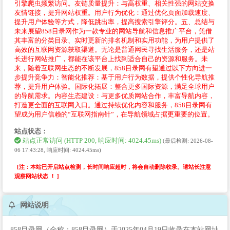
引擎爬虫频繁访问。友链质量提升：与高权重、相关性强的网站交换
友情链接，提升网站权重。用户行为优化：通过优化页面加载速度、
提升用户体验等方式，降低跳出率，提高搜索引擎评分。五、总结与
未来展望858目录网作为一款专业的网站导航和信息推广平台，凭借
其丰富的分类目录、实时更新的排名机制和实用功能，为用户提供了
高效的互联网资源获取渠道。无论是普通网民寻找生活服务，还是站
长进行网站推广，都能在该平台上找到适合自己的资源和服务。未
来，随着互联网生态的不断发展，858目录网有望通过以下方向进一
步提升竞争力：智能化推荐：基于用户行为数据，提供个性化导航推
荐，提升用户体验。国际化拓展：整合更多国际资源，满足全球用户
的导航需求。内容生态建设：与更多优质网站合作，丰富导航内容，
打造更全面的互联网入口。通过持续优化内容和服务，858目录网有
望成为用户信赖的“互联网指南针”，在导航领域占据更重要的位置。
站点状态：
站点正常访问 (HTTP 200, 响应时间: 4024.45ms)
(最后检测: 2026-08-
06 17:43:28, 响应时间: 4024.45ms)
[注：本站已开启站点检测，长时间响应超时，将会自动删除收录。请站长注意
观察网站状态 ！ ]
网站说明
858目录网（全称：858目录网）于2025年04月19日收录在本站网址