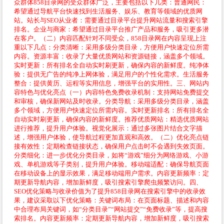
众群体858目录网的受众群体广泛，主要包括以下几类：普通网民：
希望通过导航平台快速找到生活服务、娱乐、教育等领域的优质网
站。站长与SEO从业者：需要通过目录平台提升网站流量和搜索引擎
排名。企业与商家：希望通过目录平台推广产品和服务，吸引更多潜
在客户。（二）内容匹配针对不同受众，858目录网在内容呈现上注
重以下几点：分类清晰：采用多级分类目录，方便用户快速定位所需
内容。资源丰富：收录了大量优质网站和资源链接，涵盖多个领域。
实时更新：所有排名全自动实时刷更新，确保内容的新鲜度。纯净体
验：提供无广告的纯净上网体验，满足用户的个性化需求。生活服务
整合：提供黄历、运程等实用信息，增强平台的实用性。三、网站内
容特色与优化亮点（一）内容特色免费收录机制：支持网站免费提交
和审核，确保新网站及时收录。分类导航：采用多级分类目录，涵盖
多个领域，方便用户快速定位所需内容。实时更新排名：所有排名全
自动实时刷更新，确保内容的新鲜度。推荐优质网站：精选优质网站
进行推荐，提升用户体验。视觉化展示：通过多张图片结合文字描
述，增强用户体验，使导航过程更加直观和高效。（二）优化亮点链
接有效性：定期检查链接状态，确保用户点击时不会遇到失效页面。
分类细化：进一步优化分类目录，如将“游戏”细分为网络游戏、小游
戏、单机游戏等子类别，提升用户体验。移动端适配：确保导航页面
在移动设备上的显示效果，满足移动端用户需求。内容更新频率：定
期更新导航内容，增加新鲜度，吸引搜索引擎爬虫频繁访问。四、
SEO优化策略与收录价值为了提升858目录网在搜索引擎中的收录效
果，建议采取以下优化策略：关键词布局：在页面标题、描述和内容
中合理布局关键词，如“分类目录”“网站提交”“免费收录”等，提高搜
索排名。内容更新频率：定期更新导航内容，增加新鲜度，吸引搜索