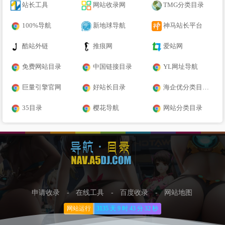
站长工具
网站收录网
TMG分类目录
100%导航
新地球导航
神马站长平台
酷站外链
推痕网
爱站网
免费网站目录
中国链接目录
YL网址导航
巨量引擎官网
好站长目录
海企优分类目录网
35目录
樱花导航
网站分类目录
申请收录
-
在线工具
-
百度收录
-
网站地图
网站运行
3135 天
9 时
43 分
33 秒