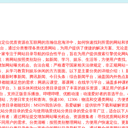
速定位优质资源在互联网的浩瀚信息海洋中，如何快速找到所需的网站和
业的网站目录导航平台，通过分类整理各类优质网站，为用户提供了便捷的解决方案
一家专注于网站目录导航的综合性平台，旨在为用户提供搜索引擎优化网
航：将网站按照类别划分，如新闻、学习、娱乐、生活等，方便用户查找
增加网站曝光机会。合法合规：严格遵守国家相关法律规定，非正规网站
、从学习教育到娱乐休闲的方方面面。以下是主要分类的详细介绍：1.
供最新时事新闻。腾讯新闻、今日头条：综合新闻平台，涵盖国内外热点
目录都能满足您的需求：网易云课堂、慕课网：在线学习平台，涵盖多种
平台。3. 娱乐休闲优站分类目录提供了丰富的娱乐资源，满足用户的多
台，支持正版音乐播放。哔哩哔哩、优酷动漫：动漫爱好者的首选平台。4
站，方便日常支付和查询。快递100、12306：物流和交通类网站，方
分类目录都能找到：MSDN我告诉你、吾爱破解：提供软件下载和破解资源。
。优站分类目录的受众与使用场景优站分类目录的受众非常广泛，适合以下
所有者：通过网址提交增加网站曝光机会。资源搜集者：寻找优质网站和
不同用户的需求。分类清晰：按照类别整理网站，方便用户快速定位。更