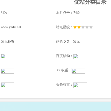
优站分类目录
34次
本月点击：74次
w.yzdir.net
站点星级：
：暂无备案
站长ＱＱ：暂无
：
百度移动：
：
360权重：
：
头条权重：