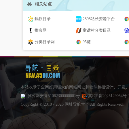
相关站点
蚂蚁目录
2898站长资源平台
推痕网
童话村分类目录
分类目录网
95链
本站收录了全网好用强大的网站网址和软件包括设计、开发、
冀公网安备51062300000001号
冀ICP备2025129054号-
CopyRight © 2018 - 2026 网址导航大全 All Rights Reserved.