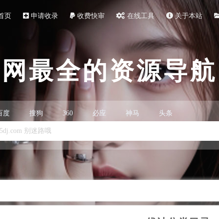
首页
申请收录
收费快审
在线工具
关于本站
全网最全的资源导航
百度
搜狗
360
必应
神马
头条