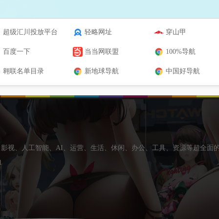
超级汇川投放平台
轻略网址
穿山甲
百度一下
当当网联盟
100%导航
翱联名单目录
新地球导航
中国好导航
影视、人工智能、AI、运营、生活、休闲、办公、工具、资源等超全面
1