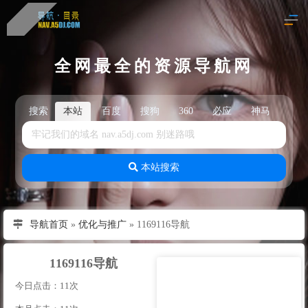
全网最全的资源导航网
搜索
本站
百度
搜狗
360
必应
神马
头
本站搜索
导航首页
»
优化与推广
»
1169116导航
1169116导航
今日点击：11次