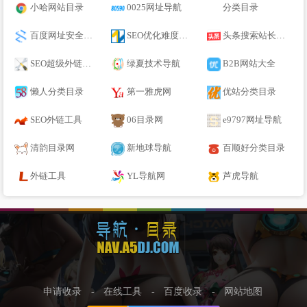
小哈网站目录
0025网址导航
分类目录
百度网址安全中心
SEO优化难度分析 - 站长工具
头条搜索站长平台
SEO超级外链工具
绿夏技术导航
B2B网站大全
懒人分类目录
第一雅虎网
优站分类目录
SEO外链工具
06目录网
e9797网址导航
清韵目录网
新地球导航
百顺好分类目录
外链工具
YL导航网
芦虎导航
申请收录
-
在线工具
-
百度收录
-
网站地图