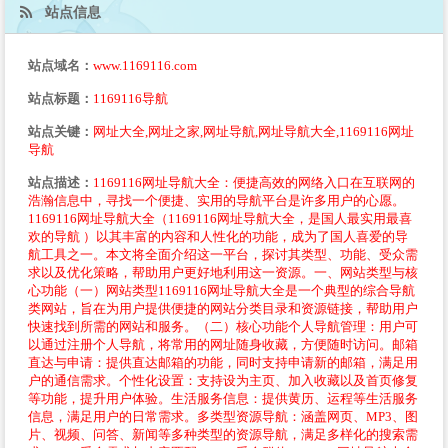
站点信息
站点域名：
www.1169116.com
站点标题：
1169116导航
站点关键：
网址大全,网址之家,网址导航,网址导航大全,1169116网址
导航
站点描述：
1169116网址导航大全：便捷高效的网络入口在互联网的
浩瀚信息中，寻找一个便捷、实用的导航平台是许多用户的心愿。
1169116网址导航大全（1169116网址导航大全，是国人最实用最喜
欢的导航 ）以其丰富的内容和人性化的功能，成为了国人喜爱的导
航工具之一。本文将全面介绍这一平台，探讨其类型、功能、受众需
求以及优化策略，帮助用户更好地利用这一资源。一、网站类型与核
心功能（一）网站类型1169116网址导航大全是一个典型的综合导航
类网站，旨在为用户提供便捷的网站分类目录和资源链接，帮助用户
快速找到所需的网站和服务。（二）核心功能个人导航管理：用户可
以通过注册个人导航，将常用的网址随身收藏，方便随时访问。邮箱
直达与申请：提供直达邮箱的功能，同时支持申请新的邮箱，满足用
户的通信需求。个性化设置：支持设为主页、加入收藏以及首页修复
等功能，提升用户体验。生活服务信息：提供黄历、运程等生活服务
信息，满足用户的日常需求。多类型资源导航：涵盖网页、MP3、图
片、视频、问答、新闻等多种类型的资源导航，满足多样化的搜索需