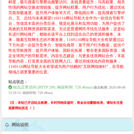
鲜度，吸引搜索引擎爬虫频繁访问。友链质量提升：与高权重、相关
性强的网站交换友情链接，提升网站权重。用户行为优化：通过优化
页面加载速度、提升用户体验等方式，降低跳出率，提高搜索引擎评
分。五、总结与未来展望1169116网址导航大全作为一款综合导航平
台，凭借其丰富的分类目录、视觉化展示和实用功能，为用户提供了
高效的互联网资源获取渠道。无论是普通网民寻找生活服务，还是站
长进行网站推广，都能在该平台上找到适合自己的资源和服务。未
来，随着互联网生态的不断发展，1169116网址导航大全有望通过以
下方向进一步提升竞争力：智能化推荐：基于用户行为数据，提供个
性化导航推荐，提升用户体验。国际化拓展：整合更多国际资源，满
足全球用户的导航需求。内容生态建设：与更多优质网站合作，丰富
导航内容，打造更全面的互联网入口。通过持续优化内容和服务，
1169116网址导航大全有望成为用户信赖的“互联网指南针”，在导航
领域占据更重要的位置。
站点状态：
站点正常访问 (HTTP 200, 响应时间: 726.46ms)
(最后检测: 2026-08-06
13:29:15, 响应时间: 726.46ms)
[注：本站已开启站点检测，长时间响应超时，将会自动删除收录。请站长注意
观察网站状态 ！ ]
网站说明