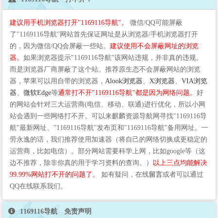
建议用手机浏览器打开"1169116导航"。
微信/QQ可能屏蔽
了"1169116导航"网站首先保证网址是从浏览器/手机浏览器打开
的，因为微信/QQ会屏蔽一些站。
建议使用不会屏蔽网址的浏览
器。
如果浏览器提示"1169116导航"该网站违规，并非真的违规。
而是浏览器厂商屏蔽了这个站。推荐原生态不会屏蔽网站的浏览
器，苹果可以用自带的浏览器，
Alook浏览器
、
X浏览器
、
VIA浏览
器
、
微软Edge
等
通常打不开"1169116导航"都是因为网络问题。
好
的网站会针对三大运营商(电信、移动、联通)进行优化，所以小网
站会遇到一些网络打不开。可以来麒麟资源导航网寻找"1169116导
航"最新网址、"1169116导航"发布页和"1169116导航"备用网址。一
劳永逸的话，我们推荐使用加速器（将自己的网络切换成更稳定的
运营商，比如电信）。部分网站需要科学上网，比如google等（这
边不推荐，除非你真的用于学习资料的查询。）
以上三点均能解决
99.99%网站打不开的问题了。
如有疑问，在线
留言
或者可以通过
QQ在线联系我们。
1169116导航 免责声明