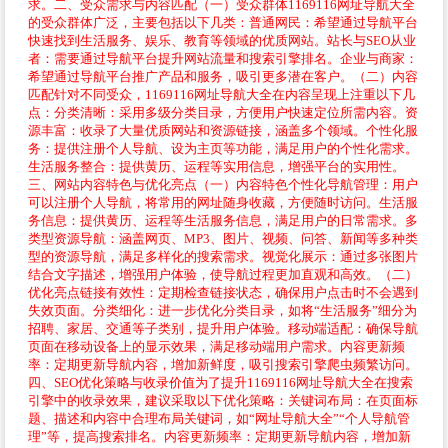
求。二、受众需求与内容匹配（一）受众群体1169116网址导航大全
的受众群体广泛，主要包括以下几类：普通网民：希望通过导航平台
快速找到生活服务、娱乐、教育等领域的优质网站。站长与SEO从业
者：需要通过导航平台提升网站流量和搜索引擎排名。企业与商家：
希望通过导航平台推广产品和服务，吸引更多潜在客户。（二）内容
匹配针对不同受众，1169116网址导航大全在内容呈现上注重以下几
点：分类清晰：采用多级分类目录，方便用户快速定位所需内容。资
源丰富：收录了大量优质网站和资源链接，涵盖多个领域。个性化服
务：提供注册个人导航、设为主页等功能，满足用户的个性化需求。
生活服务整合：提供黄历、运程等实用信息，增强平台的实用性。
三、网站内容特色与优化亮点（一）内容特色个性化导航管理：用户
可以注册个人导航，将常用的网址随身收藏，方便随时访问。生活服
务信息：提供黄历、运程等生活服务信息，满足用户的日常需求。多
类型资源导航：涵盖网页、MP3、图片、视频、问答、新闻等多种类
型的资源导航，满足多样化的搜索需求。视觉化展示：通过多张图片
结合文字描述，增强用户体验，使导航过程更加直观和高效。（二）
优化亮点链接有效性：定期检查链接状态，确保用户点击时不会遇到
失效页面。分类细化：进一步优化分类目录，如将“生活服务”细分为
招聘、家居、交通等子类别，提升用户体验。移动端适配：确保导航
页面在移动设备上的显示效果，满足移动端用户需求。内容更新频
率：定期更新导航内容，增加新鲜度，吸引搜索引擎爬虫频繁访问。
四、SEO优化策略与收录价值为了提升1169116网址导航大全在搜索
引擎中的收录效果，建议采取以下优化策略：关键词布局：在页面标
题、描述和内容中合理布局关键词，如“网址导航大全”“个人导航管
理”等，提高搜索排名。内容更新频率：定期更新导航内容，增加新