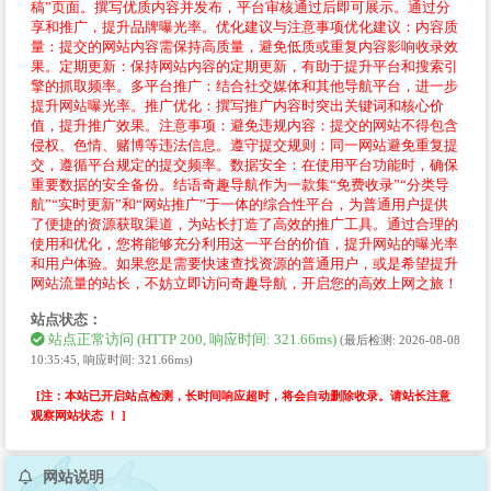
稿”页面。撰写优质内容并发布，平台审核通过后即可展示。通过分
享和推广，提升品牌曝光率。优化建议与注意事项优化建议：内容质
量：提交的网站内容需保持高质量，避免低质或重复内容影响收录效
果。定期更新：保持网站内容的定期更新，有助于提升平台和搜索引
擎的抓取频率。多平台推广：结合社交媒体和其他导航平台，进一步
提升网站曝光率。推广优化：撰写推广内容时突出关键词和核心价
值，提升推广效果。注意事项：避免违规内容：提交的网站不得包含
侵权、色情、赌博等违法信息。遵守提交规则：同一网站避免重复提
交，遵循平台规定的提交频率。数据安全：在使用平台功能时，确保
重要数据的安全备份。结语奇趣导航作为一款集“免费收录”“分类导
航”“实时更新”和“网站推广”于一体的综合性平台，为普通用户提供
了便捷的资源获取渠道，为站长打造了高效的推广工具。通过合理的
使用和优化，您将能够充分利用这一平台的价值，提升网站的曝光率
和用户体验。如果您是需要快速查找资源的普通用户，或是希望提升
网站流量的站长，不妨立即访问奇趣导航，开启您的高效上网之旅！
站点状态：
站点正常访问 (HTTP 200, 响应时间: 321.66ms)
(最后检测: 2026-08-08
10:35:45, 响应时间: 321.66ms)
[注：本站已开启站点检测，长时间响应超时，将会自动删除收录。请站长注意
观察网站状态 ！ ]
网站说明