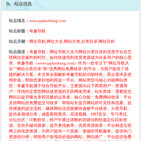
站点信息
站点域名：
www.qqdaohang.com
站点标题：
奇趣导航
站点关键：
网址导航,网址大全,网站分类,分类目录,网站百科
站点描述：
奇趣导航：网址导航大全与网站分类目录的优质平台在互
联网信息爆炸的时代，如何快速找到优质资源成为许多用户的核心需
求。奇趣导航（www.qqdaohang.com）作为一款专注于“网址导航大
全”“网站分类目录”和“优秀网站免费收录”的平台，为用户提供了便
捷的解决方案。本文将全面解析奇趣导航的功能特色、受众需求及使
用价值，帮助您更好地利用这一平台。网站类型与核心功能网站类
型：奇趣导航属于综合导航平台，主要面向以下两类用户：普通用
户：寻找特定类型网站或资源的互联网使用者。站长群体：需要提交
网站以提升曝光率和流量的运营者。核心功能：免费网站收录：平台
支持网站的免费提交与收录，帮助站长提升网站的可见性和流量。提
供便捷的提交流程，确保网站信息能够快速被平台收录。分类导航：
提供多领域分类，涵盖新闻资讯、高清视频、HIFI音乐、学习考试、
论坛社区、IT教程等，用户可通过清晰的层级结构快速定位目标资
源。支持关键词搜索，提升查找效率。优质资源推荐：平台精选互联
网上的优质资源，为用户提供一个高效、便捷的导航服务。提供热门
资源排行榜，帮助用户发现高价值的网站。网站推广：平台提供免费