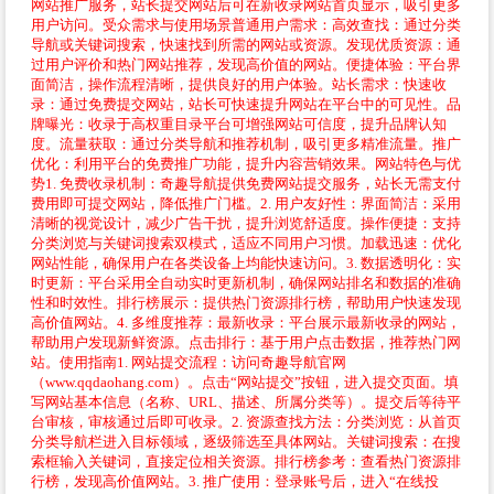
网站推广服务，站长提交网站后可在新收录网站首页显示，吸引更多
用户访问。受众需求与使用场景普通用户需求：高效查找：通过分类
导航或关键词搜索，快速找到所需的网站或资源。发现优质资源：通
过用户评价和热门网站推荐，发现高价值的网站。便捷体验：平台界
面简洁，操作流程清晰，提供良好的用户体验。站长需求：快速收
录：通过免费提交网站，站长可快速提升网站在平台中的可见性。品
牌曝光：收录于高权重目录平台可增强网站可信度，提升品牌认知
度。流量获取：通过分类导航和推荐机制，吸引更多精准流量。推广
优化：利用平台的免费推广功能，提升内容营销效果。网站特色与优
势1. 免费收录机制：奇趣导航提供免费网站提交服务，站长无需支付
费用即可提交网站，降低推广门槛。2. 用户友好性：界面简洁：采用
清晰的视觉设计，减少广告干扰，提升浏览舒适度。操作便捷：支持
分类浏览与关键词搜索双模式，适应不同用户习惯。加载迅速：优化
网站性能，确保用户在各类设备上均能快速访问。3. 数据透明化：实
时更新：平台采用全自动实时更新机制，确保网站排名和数据的准确
性和时效性。排行榜展示：提供热门资源排行榜，帮助用户快速发现
高价值网站。4. 多维度推荐：最新收录：平台展示最新收录的网站，
帮助用户发现新鲜资源。点击排行：基于用户点击数据，推荐热门网
站。使用指南1. 网站提交流程：访问奇趣导航官网
（www.qqdaohang.com）。点击“网站提交”按钮，进入提交页面。填
写网站基本信息（名称、URL、描述、所属分类等）。提交后等待平
台审核，审核通过后即可收录。2. 资源查找方法：分类浏览：从首页
分类导航栏进入目标领域，逐级筛选至具体网站。关键词搜索：在搜
索框输入关键词，直接定位相关资源。排行榜参考：查看热门资源排
行榜，发现高价值网站。3. 推广使用：登录账号后，进入“在线投