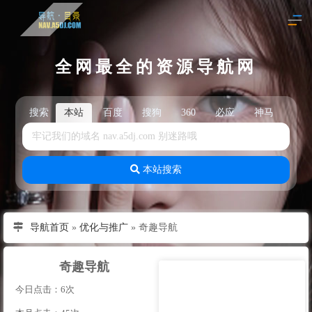
全网最全的资源导航网
搜索
本站
百度
搜狗
360
必应
神马
头
本站搜索
导航首页
»
优化与推广
»
奇趣导航
奇趣导航
今日点击：6次