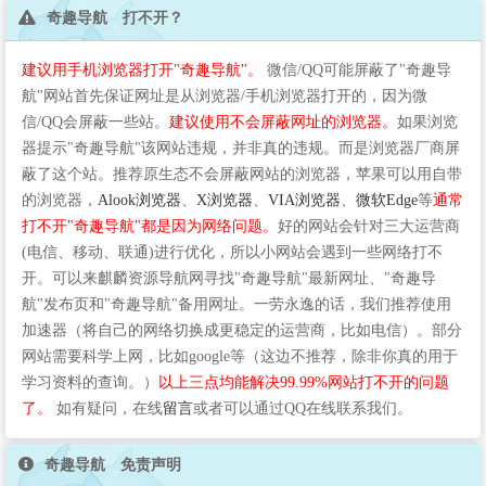
奇趣导航 打不开？
建议用手机浏览器打开"奇趣导航"。
微信/QQ可能屏蔽了"奇趣导
航"网站首先保证网址是从浏览器/手机浏览器打开的，因为微
信/QQ会屏蔽一些站。
建议使用不会屏蔽网址的浏览器。
如果浏览
器提示"奇趣导航"该网站违规，并非真的违规。而是浏览器厂商屏
蔽了这个站。推荐原生态不会屏蔽网站的浏览器，苹果可以用自带
的浏览器，
Alook浏览器
、
X浏览器
、
VIA浏览器
、
微软Edge
等
通常
打不开"奇趣导航"都是因为网络问题。
好的网站会针对三大运营商
(电信、移动、联通)进行优化，所以小网站会遇到一些网络打不
开。可以来麒麟资源导航网寻找"奇趣导航"最新网址、"奇趣导
航"发布页和"奇趣导航"备用网址。一劳永逸的话，我们推荐使用
加速器（将自己的网络切换成更稳定的运营商，比如电信）。部分
网站需要科学上网，比如google等（这边不推荐，除非你真的用于
学习资料的查询。）
以上三点均能解决99.99%网站打不开的问题
了。
如有疑问，在线
留言
或者可以通过QQ在线联系我们。
奇趣导航 免责声明