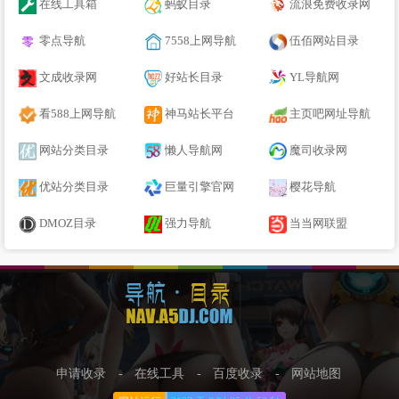
在线工具箱
蚂蚁目录
流浪免费收录网
零点导航
7558上网导航
伍佰网站目录
文成收录网
好站长目录
YL导航网
看588上网导航
神马站长平台
主页吧网址导航
网站分类目录
懒人导航网
魔司收录网
优站分类目录
巨量引擎官网
樱花导航
DMOZ目录
强力导航
当当网联盟
申请收录
-
在线工具
-
百度收录
-
网站地图