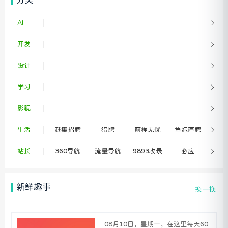
AI
开发
设计
学习
影视
生活
赶集招聘
猎聘
前程无忧
鱼泡直聘
站长
360导航
流量导航
9893收录
必应
智联招聘
百度一下
新鲜趣事
换一换
08月10日，星期一，在这里每天60