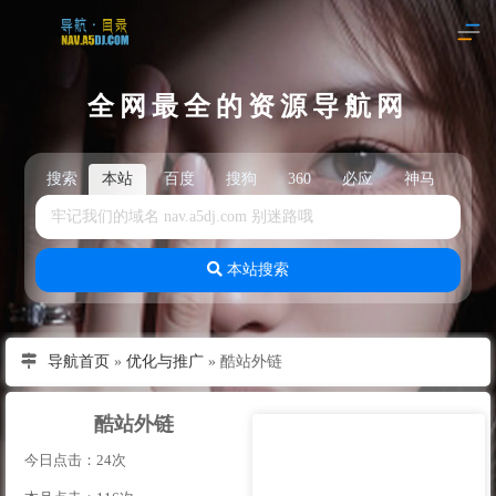
全网最全的资源导航网
搜索
本站
百度
搜狗
360
必应
神马
头
本站搜索
导航首页
»
优化与推广
»
酷站外链
酷站外链
今日点击：24次