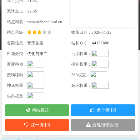
本月点击：116次
累计点击：328次
站点域名：www.aizhancloud.cn
站点星级：
收录日期：2026-01-22
备案信息：暂无备案
站长ＱＱ：
44157690
所属分类：
优化与推广
百度权重：
百度移动：
搜狗权重：
搜狗移动：
360权重：
神马权重：
必应权重：
头条权重：
网站直达
点个赞 [0]
踩一脚 [0]
违规报错反馈