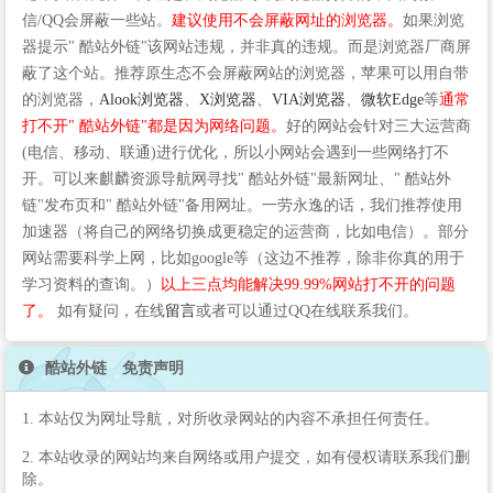
信/QQ会屏蔽一些站。
建议使用不会屏蔽网址的浏览器。
如果浏览
器提示" 酷站外链"该网站违规，并非真的违规。而是浏览器厂商屏
蔽了这个站。推荐原生态不会屏蔽网站的浏览器，苹果可以用自带
的浏览器，
Alook浏览器
、
X浏览器
、
VIA浏览器
、
微软Edge
等
通常
打不开" 酷站外链"都是因为网络问题。
好的网站会针对三大运营商
(电信、移动、联通)进行优化，所以小网站会遇到一些网络打不
开。可以来麒麟资源导航网寻找" 酷站外链"最新网址、" 酷站外
链"发布页和" 酷站外链"备用网址。一劳永逸的话，我们推荐使用
加速器（将自己的网络切换成更稳定的运营商，比如电信）。部分
网站需要科学上网，比如google等（这边不推荐，除非你真的用于
学习资料的查询。）
以上三点均能解决99.99%网站打不开的问题
了。
如有疑问，在线
留言
或者可以通过QQ在线联系我们。
酷站外链 免责声明
1. 本站仅为网址导航，对所收录网站的内容不承担任何责任。
2. 本站收录的网站均来自网络或用户提交，如有侵权请联系我们删
除。