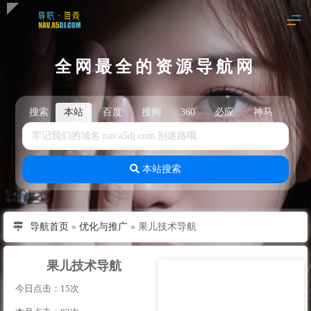
全网最全的资源导航网
搜索
本站
百度
搜狗
360
必应
神马
头
本站搜索
导航首页
»
优化与推广
»
果儿技术导航
果儿技术导航
今日点击：15次