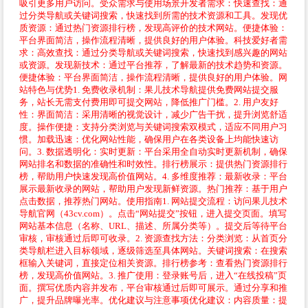
吸引更多用户访问。受众需求与使用场景开发者需求：快速查找：通
过分类导航或关键词搜索，快速找到所需的技术资源和工具。发现优
质资源：通过热门资源排行榜，发现高评价的技术网站。便捷体验：
平台界面简洁，操作流程清晰，提供良好的用户体验。科技爱好者需
求：高效查找：通过分类导航或关键词搜索，快速找到感兴趣的网站
或资源。发现新技术：通过平台推荐，了解最新的技术趋势和资源。
便捷体验：平台界面简洁，操作流程清晰，提供良好的用户体验。网
站特色与优势1. 免费收录机制：果儿技术导航提供免费网站提交服
务，站长无需支付费用即可提交网站，降低推广门槛。2. 用户友好
性：界面简洁：采用清晰的视觉设计，减少广告干扰，提升浏览舒适
度。操作便捷：支持分类浏览与关键词搜索双模式，适应不同用户习
惯。加载迅速：优化网站性能，确保用户在各类设备上均能快速访
问。3. 数据透明化：实时更新：平台采用全自动实时更新机制，确保
网站排名和数据的准确性和时效性。排行榜展示：提供热门资源排行
榜，帮助用户快速发现高价值网站。4. 多维度推荐：最新收录：平台
展示最新收录的网站，帮助用户发现新鲜资源。热门推荐：基于用户
点击数据，推荐热门网站。使用指南1. 网站提交流程：访问果儿技术
导航官网（43cv.com）。点击“网站提交”按钮，进入提交页面。填写
网站基本信息（名称、URL、描述、所属分类等）。提交后等待平台
审核，审核通过后即可收录。2. 资源查找方法：分类浏览：从首页分
类导航栏进入目标领域，逐级筛选至具体网站。关键词搜索：在搜索
框输入关键词，直接定位相关资源。排行榜参考：查看热门资源排行
榜，发现高价值网站。3. 推广使用：登录账号后，进入“在线投稿”页
面。撰写优质内容并发布，平台审核通过后即可展示。通过分享和推
广，提升品牌曝光率。优化建议与注意事项优化建议：内容质量：提