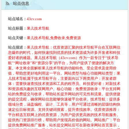
站点信息
站点域名：
43cv.com
站点标题：
果儿技术导航
站点关键：
果儿技术导航,免费收录,免费资源
站点描述：
果儿技术导航：优质资源汇聚的技术导航平台在互联网信
息爆炸的时代，如何快速找到优质的技术资源成为许多开发者和科技
爱好者的难题。果儿技术导航（43cv.com）作为一款专注于“技术导
航”“网址收录”和“资源分享”的平台，为用户提供了便捷的解决方
案。本文将全面解析果儿技术导航的功能特色、受众需求及使用价
值，帮助您更好地利用这一平台。网站类型与核心功能网站类型：果
儿技术导航属于技术导航平台，主要面向以下两类用户：开发者群
体：需要快速查找技术资源和工具的程序员。科技爱好者：对新技术
和资源感兴趣的互联网用户。核心功能：免费资源收录：平台支持网
站的免费提交与收录，帮助站长提升网站的可见性和流量。提供便捷
的提交流程，确保网站信息能够快速被平台收录。技术导航：提供多
领域分类，涵盖编程、设计、工具等，用户可通过清晰的层级结构快
速定位目标资源。支持关键词搜索，提升查找效率。优质资源推荐：
平台精选互联网上的优质资源，为用户提供更高效的技术导航服务。
提供热门资源排行榜，帮助用户发现高价值的网站。网站推广：平台
提供免费网站推广服务，站长提交网站后可在新收录网站首页显示，