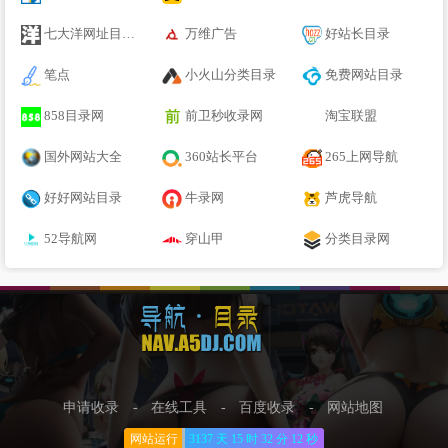
七大洋网址目录大全
万维广告
好站长目录
笔点
小火山分类目录
免费网站目录
858目录网
前卫秒收录网
淘宝联盟
国外网站大全
360站长平台
265上网导航
好好网站目录
牛录网
芦虎导航
52导航网
穿山甲
分类目录网
申请收录
-
在线工具
-
百度收录
-
网站地图
网站运行
3137 天
15 时
32 分
12 秒