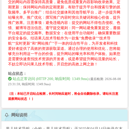
交的网站内容需保持高质量，避免低质或重复内容影响收录效果。定
期更新：保持网站内容的定期更新，有助于提升平台和搜索引擎的抓
取频率。多平台推广：结合社交媒体和其他导航平台，进一步提升网
站曝光率。推广优化：撰写推广内容时突出关键词和核心价值，提升
推广效果。注意事项：避免违规内容：提交的网站不得包含侵权、色
情、赌博等违法信息。遵守提交规则：同一网站避免重复提交，遵循
平台规定的提交频率。数据安全：在使用平台功能时，确保重要数据
的安全备份。结语果儿技术导航作为一款集“免费收录”“技术导
航”“实时更新”和“网站推广”于一体的综合性平台，为开发者和科技
爱好者提供了高效的资源获取渠道。通过合理的使用和优化，您将能
够充分利用这一平台的价值，提升网站的曝光率和用户体验。如果您
是需要快速查找技术资源的开发者，或是希望提升网站流量的站长，
不妨立即访问果儿技术导航，开启您的高效上网之旅！
站点状态：
站点正常访问 (HTTP 200, 响应时间: 1349.9ms)
(最后检测: 2026-08-08
23:31:59, 响应时间: 1349.9ms)
[注：本站已开启站点检测，长时间响应超时，将会自动删除收录。请站长注意
观察网站状态 ！ ]
网站说明
果儿技术导航（全称：果儿技术导航）于2025年04月14日收录在本