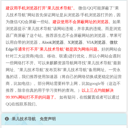
建议用手机浏览器打开"果儿技术导航"。
微信/QQ可能屏蔽了"果
儿技术导航"网站首先保证网址是从浏览器/手机浏览器打开的，因
为微信/QQ会屏蔽一些站。
建议使用不会屏蔽网址的浏览器。
如果
浏览器提示"果儿技术导航"该网站违规，并非真的违规。而是浏览
器厂商屏蔽了这个站。推荐原生态不会屏蔽网站的浏览器，苹果可
以用自带的浏览器，
Alook浏览器
、
X浏览器
、
VIA浏览器
、
微软
Edge
等
通常打不开"果儿技术导航"都是因为网络问题。
好的网站会
针对三大运营商(电信、移动、联通)进行优化，所以小网站会遇到
一些网络打不开。可以来麒麟资源导航网寻找"果儿技术导航"最新
网址、"果儿技术导航"发布页和"果儿技术导航"备用网址。一劳永
逸的话，我们推荐使用加速器（将自己的网络切换成更稳定的运营
商，比如电信）。部分网站需要科学上网，比如google等（这边不
推荐，除非你真的用于学习资料的查询。）
以上三点均能解决
99.99%网站打不开的问题了。
如有疑问，在线
留言
或者可以通过
QQ在线联系我们。
果儿技术导航 免责声明