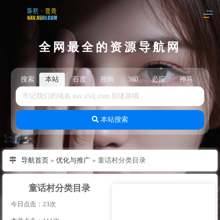
全网最全的资源导航网
搜索
本站
百度
搜狗
360
必应
神马
头
本站搜索
导航首页
»
优化与推广
»
童话村分类目录
童话村分类目录
今日点击：23次