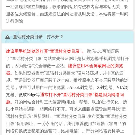
一经发现都将立刻删除，收录的网站如有侵权内容与本站无关，欢
迎各位大佬监督，如违规违法的网址请及时反馈，本站将第一时间
进行删除
童话村分类目录 打不开？
建议用手机浏览器打开"童话村分类目录"。
微信/QQ可能屏蔽
了"童话村分类目录"网站首先保证网址是从浏览器/手机浏览器打开
的，因为微信/QQ会屏蔽一些站。
建议使用不会屏蔽网址的浏览
器。
如果浏览器提示"童话村分类目录"该网站违规，并非真的违
规。而是浏览器厂商屏蔽了这个站。推荐原生态不会屏蔽网站的浏
览器，苹果可以用自带的浏览器，
Alook浏览器
、
X浏览器
、
VIA浏
览器
、
微软Edge
等
通常打不开"童话村分类目录"都是因为网络问
题。
好的网站会针对三大运营商(电信、移动、联通)进行优化，所
以小网站会遇到一些网络打不开。可以来麒麟资源导航网寻找"童
话村分类目录"最新网址、"童话村分类目录"发布页和"童话村分类
目录"备用网址。一劳永逸的话，我们推荐使用加速器（将自己的
网络切换成更稳定的运营商，比如电信）。部分网站需要科学上