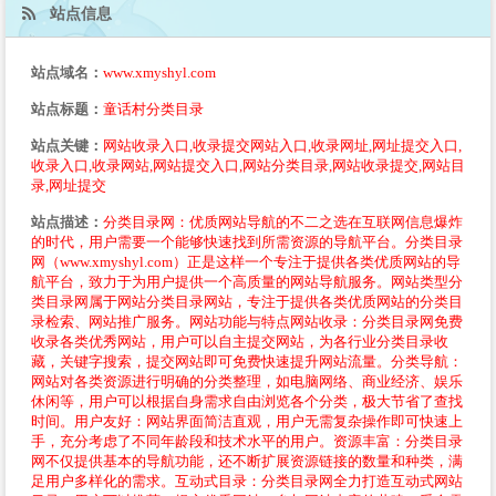
站点信息
站点域名：
www.xmyshyl.com
站点标题：
童话村分类目录
站点关键：
网站收录入口,收录提交网站入口,收录网址,网址提交入口,
收录入口,收录网站,网站提交入口,网站分类目录,网站收录提交,网站目
录,网址提交
站点描述：
分类目录网：优质网站导航的不二之选在互联网信息爆炸
的时代，用户需要一个能够快速找到所需资源的导航平台。分类目录
网（www.xmyshyl.com）正是这样一个专注于提供各类优质网站的导
航平台，致力于为用户提供一个高质量的网站导航服务。网站类型分
类目录网属于网站分类目录网站，专注于提供各类优质网站的分类目
录检索、网站推广服务。网站功能与特点网站收录：分类目录网免费
收录各类优秀网站，用户可以自主提交网站，为各行业分类目录收
藏，关键字搜索，提交网站即可免费快速提升网站流量。分类导航：
网站对各类资源进行明确的分类整理，如电脑网络、商业经济、娱乐
休闲等，用户可以根据自身需求自由浏览各个分类，极大节省了查找
时间。用户友好：网站界面简洁直观，用户无需复杂操作即可快速上
手，充分考虑了不同年龄段和技术水平的用户。资源丰富：分类目录
网不仅提供基本的导航功能，还不断扩展资源链接的数量和种类，满
足用户多样化的需求。互动式目录：分类目录网全力打造互动式网站