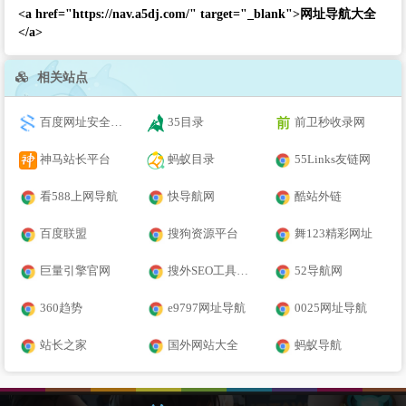
<a href="https://nav.a5dj.com/" target="_blank">网址导航大全
</a>
相关站点
百度网址安全中心
35目录
前卫秒收录网
神马站长平台
蚂蚁目录
55Links友链网
看588上网导航
快导航网
酷站外链
百度联盟
搜狗资源平台
舞123精彩网址
巨量引擎官网
搜外SEO工具大全
52导航网
360趋势
e9797网址导航
0025网址导航
站长之家
国外网站大全
蚂蚁导航