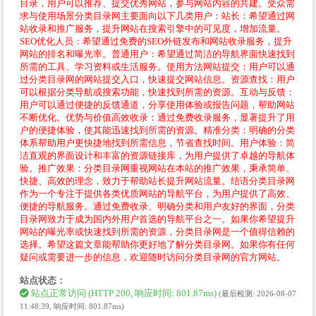
目录，用户可以推荐、提交优秀网站，参与网站内容的共建。受众需
求与使用场景分类目录网主要面向以下几类用户：站长：希望通过网
站收录和推广服务，提升网站在搜索引擎中的可见度，增加流量。
SEO优化人员：希望通过免费的SEO外链发布和网站收录服务，提升
网站的排名和曝光率。普通用户：希望通过简洁的导航界面快速找到
所需的工具、学习资料或生活服务。使用方法网站提交：用户可以通
过分类目录网的网站提交入口，快速提交网站信息。资源查找：用户
可以根据分类导航或搜索功能，快速找到所需的资源。互动与反馈：
用户可以通过便捷的反馈通道，分享使用体验或报告问题，帮助网站
不断优化。优势与价值高效收录：通过免费收录服务，显著提升了用
户的便捷体验，使其能迅速找到所需的资源。精准分类：明确的分类
体系帮助用户更快捷地找到所需信息，节省查找时间。用户体验：简
洁直观的界面设计和丰富的资源链接库，为用户提供了卓越的导航体
验。推广效果：分类目录网重视网站在本站的推广效果，秉承简单、
快捷、高效的理念，致力于帮助站长提升网站流量。结语分类目录网
作为一个专注于提供各类优质网站的导航平台，为用户提供了高效、
便捷的导航服务。通过免费收录、明确分类和用户友好的界面，分类
目录网致力于成为国内外用户首选的导航平台之一。如果你希望提升
网站的曝光率或快速找到所需的资源，分类目录网是一个值得信赖的
选择。希望这篇文章能帮助你更好地了解分类目录网。如果你有任何
疑问或需要进一步的信息，欢迎随时访问分类目录网的官方网站。
站点状态：
站点正常访问 (HTTP 200, 响应时间: 801.87ms)
(最后检测: 2026-08-07
11:48:39, 响应时间: 801.87ms)