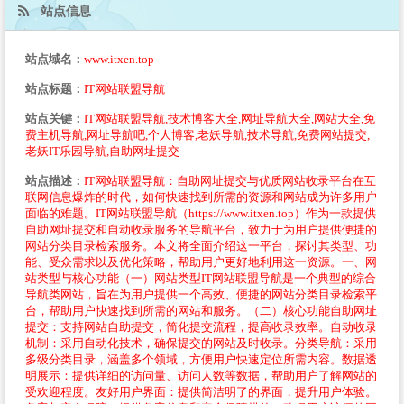
站点信息
站点域名：
www.itxen.top
站点标题：
IT网站联盟导航
站点关键：
IT网站联盟导航,技术博客大全,网址导航大全,网站大全,免
费主机导航,网址导航吧,个人博客,老妖导航,技术导航,免费网站提交,
老妖IT乐园导航,自助网址提交
站点描述：
IT网站联盟导航：自助网址提交与优质网站收录平台在互
联网信息爆炸的时代，如何快速找到所需的资源和网站成为许多用户
面临的难题。IT网站联盟导航（https://www.itxen.top）作为一款提供
自助网址提交和自动收录服务的导航平台，致力于为用户提供便捷的
网站分类目录检索服务。本文将全面介绍这一平台，探讨其类型、功
能、受众需求以及优化策略，帮助用户更好地利用这一资源。一、网
站类型与核心功能（一）网站类型IT网站联盟导航是一个典型的综合
导航类网站，旨在为用户提供一个高效、便捷的网站分类目录检索平
台，帮助用户快速找到所需的网站和服务。（二）核心功能自助网址
提交：支持网站自助提交，简化提交流程，提高收录效率。自动收录
机制：采用自动化技术，确保提交的网站及时收录。分类导航：采用
多级分类目录，涵盖多个领域，方便用户快速定位所需内容。数据透
明展示：提供详细的访问量、访问人数等数据，帮助用户了解网站的
受欢迎程度。友好用户界面：提供简洁明了的界面，提升用户体验。