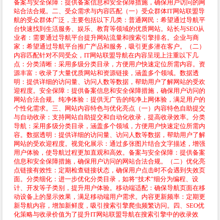
备案与安全保障：提供备案信息和安全保障措施，确保用户访问的网
站合法合规。二、受众需求与内容匹配（一）受众群体IT网站联盟导
航的受众群体广泛，主要包括以下几类：普通网民：希望通过导航平
台快速找到生活服务、娱乐、教育等领域的优质网站。站长与SEO从
业者：需要通过导航平台提升网站流量和搜索引擎排名。企业与商
家：希望通过导航平台推广产品和服务，吸引更多潜在客户。（二）
内容匹配针对不同受众，IT网站联盟导航在内容呈现上注重以下几
点：分类清晰：采用多级分类目录，方便用户快速定位所需内容。资
源丰富：收录了大量优质网站和资源链接，涵盖多个领域。数据透
明：提供详细的访问量、访问人数等数据，帮助用户了解网站的受欢
迎程度。安全保障：提供备案信息和安全保障措施，确保用户访问的
网站合法合规。纯净体验：提供无广告的纯净上网体验，满足用户的
个性化需求。三、网站内容特色与优化亮点（一）内容特色自助提交
与自动收录：支持网站自助提交和自动化收录，提高收录效率。分类
导航：采用多级分类目录，涵盖多个领域，方便用户快速定位所需内
容。数据透明：提供详细的访问量、访问人数等数据，帮助用户了解
网站的受欢迎程度。视觉化展示：通过多张图片结合文字描述，增强
用户体验，使导航过程更加直观和高效。备案与安全保障：提供备案
信息和安全保障措施，确保用户访问的网站合法合规。（二）优化亮
点链接有效性：定期检查链接状态，确保用户点击时不会遇到失效页
面。分类细化：进一步优化分类目录，如将“技术”细分为编程、设
计、开发等子类别，提升用户体验。移动端适配：确保导航页面在移
动设备上的显示效果，满足移动端用户需求。内容更新频率：定期更
新导航内容，增加新鲜度，吸引搜索引擎爬虫频繁访问。四、SEO优
化策略与收录价值为了提升IT网站联盟导航在搜索引擎中的收录效