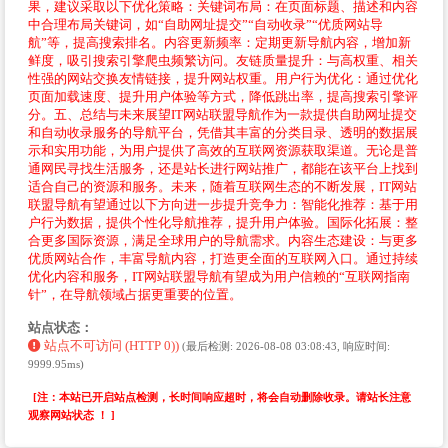
果，建议采取以下优化策略：关键词布局：在页面标题、描述和内容
中合理布局关键词，如“自助网址提交”“自动收录”“优质网站导
航”等，提高搜索排名。内容更新频率：定期更新导航内容，增加新
鲜度，吸引搜索引擎爬虫频繁访问。友链质量提升：与高权重、相关
性强的网站交换友情链接，提升网站权重。用户行为优化：通过优化
页面加载速度、提升用户体验等方式，降低跳出率，提高搜索引擎评
分。五、总结与未来展望IT网站联盟导航作为一款提供自助网址提交
和自动收录服务的导航平台，凭借其丰富的分类目录、透明的数据展
示和实用功能，为用户提供了高效的互联网资源获取渠道。无论是普
通网民寻找生活服务，还是站长进行网站推广，都能在该平台上找到
适合自己的资源和服务。未来，随着互联网生态的不断发展，IT网站
联盟导航有望通过以下方向进一步提升竞争力：智能化推荐：基于用
户行为数据，提供个性化导航推荐，提升用户体验。国际化拓展：整
合更多国际资源，满足全球用户的导航需求。内容生态建设：与更多
优质网站合作，丰富导航内容，打造更全面的互联网入口。通过持续
优化内容和服务，IT网站联盟导航有望成为用户信赖的“互联网指南
针”，在导航领域占据更重要的位置。
站点状态：
站点不可访问 (HTTP 0))
(最后检测: 2026-08-08 03:08:43, 响应时间:
9999.95ms)
[注：本站已开启站点检测，长时间响应超时，将会自动删除收录。请站长注意
观察网站状态 ！ ]