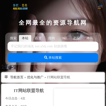
全网最全的资源导航网
搜索
本站
百度
搜狗
360
必应
神马
头
本站搜索
导航首页
»
优化与推广
»
IT网站联盟导航
IT网站联盟导航
今日点击：4次