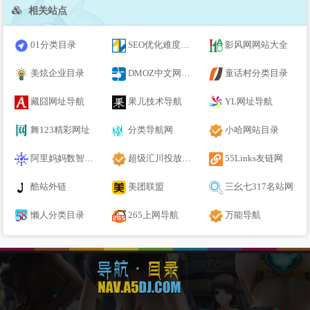
相关站点
01分类目录
SEO优化难度分析 - 站长工具
影风网网站大全
美炫企业目录
DMOZ中文网站目录
童话村分类目录
藏囧网址导航
果儿技术导航
YL网址导航
舞123精彩网址
分类导航网
小哈网站目录
阿里妈妈数智经营
超级汇川投放平台
55Links友链网
酷站外链
美团联盟
三幺七317名站网
懒人分类目录
265上网导航
万能导航