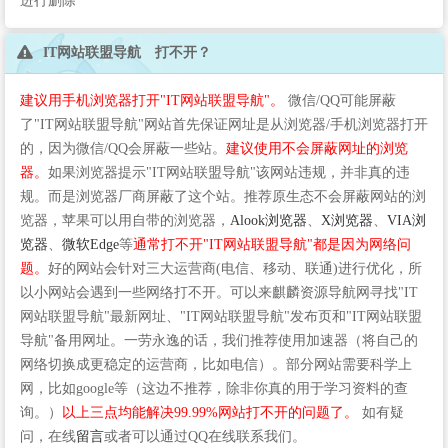
进行删除
IT网站联盟导航 打不开？
建议用手机浏览器打开"IT网站联盟导航"。
微信/QQ可能屏蔽
了"IT网站联盟导航"网站首先保证网址是从浏览器/手机浏览器打开
的，因为微信/QQ会屏蔽一些站。
建议使用不会屏蔽网址的浏览
器。
如果浏览器提示"IT网站联盟导航"该网站违规，并非真的违
规。而是浏览器厂商屏蔽了这个站。推荐原生态不会屏蔽网站的浏
览器，苹果可以用自带的浏览器，
Alook浏览器
、
X浏览器
、
VIA浏
览器
、
微软Edge
等
通常打不开"IT网站联盟导航"都是因为网络问
题。
好的网站会针对三大运营商(电信、移动、联通)进行优化，所
以小网站会遇到一些网络打不开。可以来麒麟资源导航网寻找"IT
网站联盟导航"最新网址、"IT网站联盟导航"发布页和"IT网站联盟
导航"备用网址。一劳永逸的话，我们推荐使用加速器（将自己的
网络切换成更稳定的运营商，比如电信）。部分网站需要科学上
网，比如google等（这边不推荐，除非你真的用于学习资料的查
询。）
以上三点均能解决99.99%网站打不开的问题了。
如有疑
问，在线
留言
或者可以通过QQ在线联系我们。